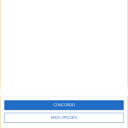
debida 15 CV (11kW) a 10.500 rpm e 11,5 Nm a 8.500
rpm que são valores de referência na categoria. A SX 125
e a RX 125 foram totalmente renovadas no design e nos
equipamentos que incluem luzes full LED e novos
instrumentos digitais coloridos.
MOTO GUZZI
Moto Guzzi V7 Sport
CONCORDO
MAIS OPÇÕES