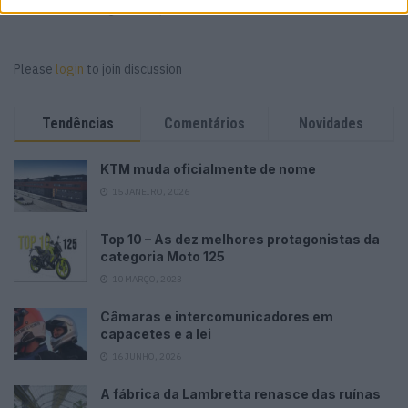
POR
PAULO ARAÚJO
6 AGOSTO, 2026
Please
login
to join discussion
Tendências
Comentários
Novidades
KTM muda oficialmente de nome
15 JANEIRO, 2026
Top 10 – As dez melhores protagonistas da
categoria Moto 125
10 MARÇO, 2023
Câmaras e intercomunicadores em
capacetes e a lei
16 JUNHO, 2026
A fábrica da Lambretta renasce das ruínas