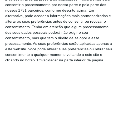
consentir o processamento por nossa parte e pela parte dos
são equipados com pneus com câmara de ar, enquanto
nossos 1731 parceiros, conforme descrito acima. Em
as suspensões Kayaba com curso máximo de 240 mm
alternativa, pode aceder a informações mais pormenorizadas e
possuem componentes internos dedicados. O motor
alterar as suas preferências antes de consentir ou recusar o
apresenta novas atualizações e mapeamento mais direto
consentimento.
Tenha em atenção que algum processamento
dos seus dados pessoais poderá não exigir o seu
dedicado ao offroad. O escape SC Project possui
consentimento, mas que tem o direito de se opor a esse
silenciador de titânio. O peso total cai para apenas 199
processamento. As suas preferências serão aplicadas apenas a
kg em ordem de marcha.
este website. Você pode alterar suas preferências ou retirar seu
consentimento a qualquer momento voltando a este site e
Tuono 457
clicando no botão "Privacidade" na parte inferior da página.