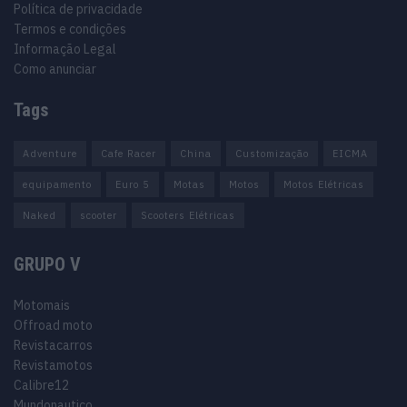
Política de privacidade
Termos e condições
Informação Legal
Como anunciar
Tags
Adventure
Cafe Racer
China
Customização
EICMA
equipamento
Euro 5
Motas
Motos
Motos Elétricas
Naked
scooter
Scooters Elétricas
GRUPO V
Motomais
Offroad moto
Revistacarros
Revistamotos
Calibre12
Mundonautico