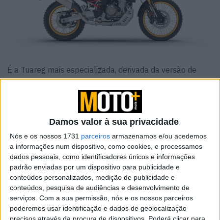
É a Tuareg mais especializada, derivada da versão de
competição Aprilia Racing que venceu a Africa Eco Race e
o campeonato italiano de Moto-Ralis. Uma referência
absoluta entre as máquinas bicilíndricas dedicadas ao
off-road, em comparação com a já excelente Tuareg, a
Damos valor à sua privacidade
configuração padrão destaca-se pela sua alma de
Nós e os nossos 1731
parceiros
armazenamos e/ou acedemos
corrida, mais adequada ao offroad, incluindo um guarda-
a informações num dispositivo, como cookies, e processamos
dados pessoais, como identificadores únicos e informações
lamas dianteiro alto, um novo protetor de cárter em
padrão enviadas por um dispositivo para publicidade e
alumínio, novas e mais robustas proteções de mãos e
conteúdos personalizados, medição de publicidade e
uma nova guia de corrente.
conteúdos, pesquisa de audiências e desenvolvimento de
serviços.
Com a sua permissão, nós e os nossos parceiros
O assento e o guiador são mais altos e adequados para
poderemos usar identificação e dados de geolocalização
andar em pé. Os aros raiados têm canal ergal estreito e
precisos através da procura de dispositivos. Poderá clicar para