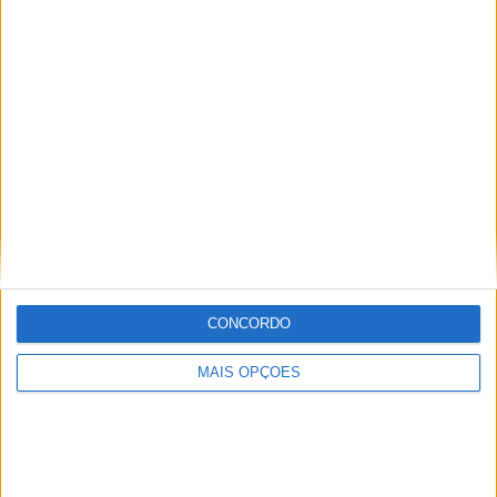
KTM muda oficialmente de nome
15 JANEIRO, 2026
Top 10 – As dez melhores protagonistas da
categoria Moto 125
10 MARÇO, 2023
Câmaras e intercomunicadores em
capacetes e a lei
16 JUNHO, 2026
A fábrica da Lambretta renasce das ruínas
CONCORDO
21 JUNHO, 2026
MAIS OPÇÕES