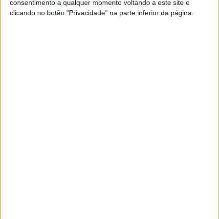
consentimento a qualquer momento voltando a este site e
POR
PAULO ARAÚJO
12 FEVEREIRO, 2026
0
clicando no botão "Privacidade" na parte inferior da página.
Aprilia considera ‘asas traseiras’ para a
geração seguinte de Superbikes
POR
PAULO ARAÚJO
10 FEVEREIRO, 2026
0
Marcas Piaggio em destaque no Salão de
Verona
POR
PAULO ARAÚJO
25 JANEIRO, 2026
0
Aprilia RS-GP 20 de Aleix Espargaró vai a
leilão
POR
PAULO ARAÚJO
23 DEZEMBRO, 2025
0
1
2
…
8
Tendências
Comentários
Novidades