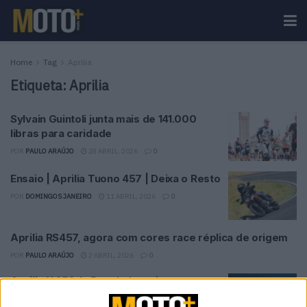
Home
Tag
Aprilia
Etiqueta:
Aprilia
Sylvain Guintoli junta mais de 141.000
libras para caridade
POR
PAULO ARAÚJO
28 ABRIL, 2026
0
Ensaio | Aprilia Tuono 457 | Deixa o Resto
POR
DOMINGOS JANEIRO
11 ABRIL, 2026
0
Aprilia RS457, agora com cores race réplica de origem
POR
PAULO ARAÚJO
2 ABRIL, 2026
0
Aprilia X 250th: Revelada mais uma
edição limitada