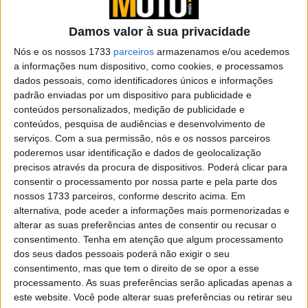
POR
PAULO ARAÚJO
31 MARÇO, 2026
0
Damos valor à sua privacidade
Novo jogo MotoGP 26 chega em abril
Nós e os nossos 1733
parceiros
armazenamos e/ou acedemos
POR
PAULO ARAÚJO
24 MARÇO, 2026
0
a informações num dispositivo, como cookies, e processamos
dados pessoais, como identificadores únicos e informações
Comparativo – Aprilia Tuareg 660 Rally /
padrão enviadas por um dispositivo para publicidade e
CFMOTO 800 MT-X / Kove 800 X Pro /
conteúdos personalizados, medição de publicidade e
Yamaha Ténéré 700 Rally | As mais
conteúdos, pesquisa de audiências e desenvolvimento de
radicais
serviços.
Com a sua permissão, nós e os nossos parceiros
poderemos usar identificação e dados de geolocalização
POR
REDAÇÃO
11 MARÇO, 2026
0
precisos através da procura de dispositivos. Poderá clicar para
Contacto | Aprilia SX 125 | Eternamente
consentir o processamento por nossa parte e pela parte dos
jovem
nossos 1733 parceiros, conforme descrito acima. Em
alternativa, pode aceder a informações mais pormenorizadas e
POR
DOMINGOS JANEIRO
10 MARÇO, 2026
0
alterar as suas preferências antes de consentir ou recusar o
Contacto | Aprilia RS 660 | Impossível
consentimento.
Tenha em atenção que algum processamento
resistir
dos seus dados pessoais poderá não exigir o seu
consentimento, mas que tem o direito de se opor a esse
POR
DOMINGOS JANEIRO
4 MARÇO, 2026
0
processamento. As suas preferências serão aplicadas apenas a
este website. Você pode alterar suas preferências ou retirar seu
Campanha Aprilia SR GT125