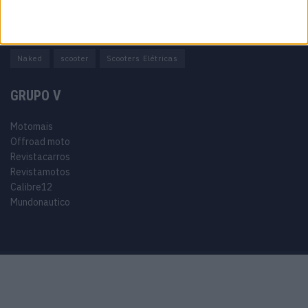
Adventure
Cafe Racer
China
Customização
EICMA
equipamento
Euro 5
Motas
Motos
Motos Elétricas
Naked
scooter
Scooters Elétricas
GRUPO V
Motomais
Offroad moto
Revistacarros
Revistamotos
Calibre12
Mundonautico
Purchase Now
Features
Demo
Support
© 2024 Motomais copyright