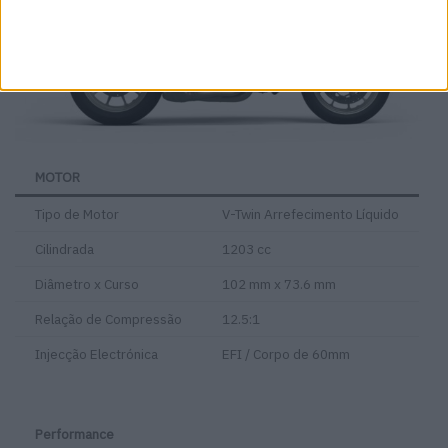
MOTOR
Tipo de Motor
V-Twin Arrefecimento Líquido
Cilindrada
1203 cc
Diâmetro x Curso
102 mm x 73.6 mm
Relação de Compressão
12.5:1
Injecção Electrónica
EFI / Corpo de 60mm
Performance