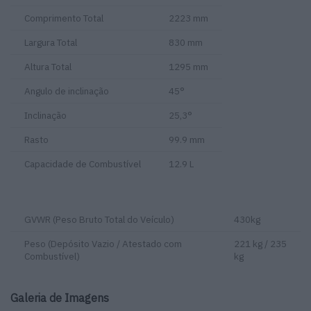
Comprimento Total
2223 mm
Largura Total
830 mm
Altura Total
1295 mm
Angulo de inclinação
45°
Inclinação
25,3°
Rasto
99.9 mm
Capacidade de Combustível
12.9 L
GVWR (Peso Bruto Total do Veículo)
430kg
Peso (Depósito Vazio / Atestado com
221 kg / 235
Combustível)
kg
Galeria de Imagens