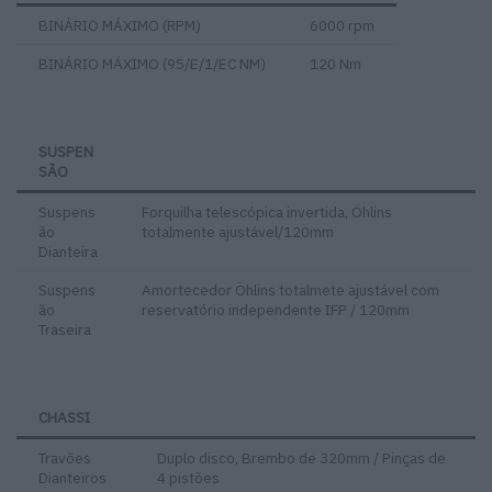
BINÁRIO MÁXIMO (RPM)
6000 rpm
BINÁRIO MÁXIMO (95/E/1/EC NM)
120 Nm
SUSPEN
SÃO
Suspens
Forquilha telescópica invertida, Öhlins
ão
totalmente ajustável/120mm
Dianteira
Suspens
Amortecedor Öhlins totalmete ajustável com
ão
reservatório independente IFP / 120mm
Traseira
CHASSI
Travões
Duplo disco, Brembo de 320mm / Pinças de
Dianteiros
4 pistões