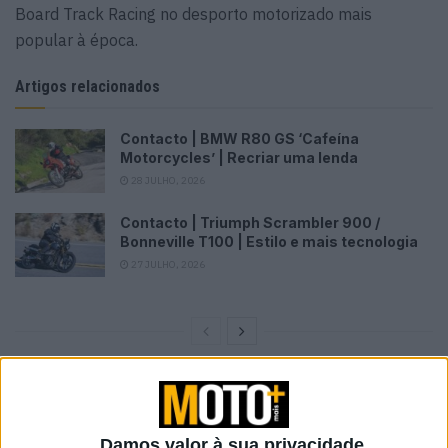
Board Track Racing no desporto motorizado mais
popular à época.
Artigos relacionados
Contacto | BMW R80 GS ‘Cafeína
Motorcycles’ | Recriar uma lenda
28 JULHO, 2026
Contacto | Triumph Scrambler 900 /
Bonneville T100 | Estilo e mais tecnologia
27 JULHO, 2026
Damos valor à sua privacidade