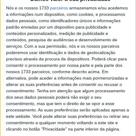
Nós e os nossos 1733
parceiros
armazenamos e/ou acedemos
a informações num dispositivo, como cookies, e processamos
dados pessoais, como identificadores únicos e informações
padrão enviadas por um dispositivo para publicidade e
conteúdos personalizados, medição de publicidade e
conteúdos, pesquisa de audiências e desenvolvimento de
serviços.
Com a sua permissão, nós e os nossos parceiros
poderemos usar identificação e dados de geolocalização
precisos através da procura de dispositivos. Poderá clicar para
consentir o processamento por nossa parte e pela parte dos
nossos 1733 parceiros, conforme descrito acima. Em
alternativa, pode aceder a informações mais pormenorizadas e
Nessa época já as Indian disputavam os primeiros
alterar as suas preferências antes de consentir ou recusar o
consentimento.
Tenha em atenção que algum processamento
lugares do pódio com outra das marcas mais conhecidas
dos seus dados pessoais poderá não exigir o seu
norte-americana. Infelizmente em 1913 um terrível
consentimento, mas que tem o direito de se opor a esse
acidente, em que a moto e o piloto foram projectados
processamento. As suas preferências serão aplicadas apenas a
para a bancada, acabou por ser fatal para 8
este website. Você pode alterar suas preferências ou retirar seu
consentimento a qualquer momento voltando a este site e
espectadores e o próprio piloto. A partir de aí as
clicando no botão "Privacidade" na parte inferior da página.
autoridades começaram a limitar e a proibir as corridas