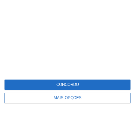
embraiagem, embora mais eficiente, sobretudo em
transito intenso em cidade, exige mão de ferro.
Particularidade que beneficia o nosso conforto é o facto
de que em situações de sobreaquecimento do motor, por
exemplo em cidade, o motor desliga o cilindro traseiro,
diminuindo assim a sensação de calor junto ás nossas
pernas.
CONCORDO
MAIS OPÇÕES