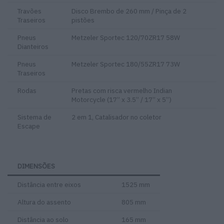
Travões
Disco Brembo de 260 mm / Pinça de 2
Traseiros
pistões
Pneus
Metzeler Sportec 120/70ZR17 58W
Dianteiros
Pneus
Metzeler Sportec 180/55ZR17 73W
Traseiros
Rodas
Pretas com risca vermelho Indian
Motorcycle (17” x 3.5” / 17” x 5”)
Sistema de
2 em 1, Catalisador no coletor
Escape
DIMENSÕES
Distância entre eixos
1525 mm
Altura do assento
805 mm
Distância ao solo
165 mm