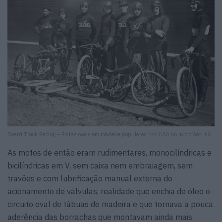
Board Track Racing – Pistas ovais em madeira populares nos USA no início Séc. XX
As motos de então eram rudimentares, monocilíndricas e
bicilíndricas em V, sem caixa nem embraiagem, sem
travões e com lubrificação manual externa do
acionamento de válvulas, realidade que enchia de óleo o
circuito oval de tábuas de madeira e que tornava a pouca
aderência das borrachas que montavam ainda mais