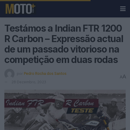
Testámos a Indian FTR 1200
R Carbon – Expressão actual
de um passado vitorioso na
competição em duas rodas
por
Pedro Rocha dos Santos
A
A
28 Dezembro, 2023