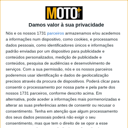
POR
PEDRO ROCHA DOS SANTOS
2 ABRIL, 2024
0
Honda E-Clutch – Testámos a
revolucionária embraiagem eletrónica
Damos valor à sua privacidade
POR
PEDRO ROCHA DOS SANTOS
30 JANEIRO, 2025
0
Nós e os nossos 1731
parceiros
armazenamos e/ou acedemos
a informações num dispositivo, como cookies, e processamos
Um novo salto para o futuro… com a
dados pessoais, como identificadores únicos e informações
BMW CE 02 eParcourer
padrão enviadas por um dispositivo para publicidade e
POR
PEDRO ROCHA DOS SANTOS
12 FEVEREIRO, 2024
0
conteúdos personalizados, medição de publicidade e
conteúdos, pesquisa de audiências e desenvolvimento de
Teste Triumph Speed 400 e Scrambler
serviços.
Com a sua permissão, nós e os nossos parceiros
400 X – Ataque a um novo segmento de
poderemos usar identificação e dados de geolocalização
mercado com duas propostas
precisos através da procura de dispositivos. Poderá clicar para
irresistíveis
consentir o processamento por nossa parte e pela parte dos
POR
PEDRO ROCHA DOS SANTOS
31 JANEIRO, 2024
0
nossos 1731 parceiros, conforme descrito acima. Em
alternativa, pode aceder a informações mais pormenorizadas e
Triumph revela nova DAYTONA 660 – Um
alterar as suas preferências antes de consentir ou recusar o
novo e empolgante capítulo para a marca
consentimento.
Tenha em atenção que algum processamento
britânica
dos seus dados pessoais poderá não exigir o seu
POR
PEDRO ROCHA DOS SANTOS
9 JANEIRO, 2024
0
consentimento, mas que tem o direito de se opor a esse