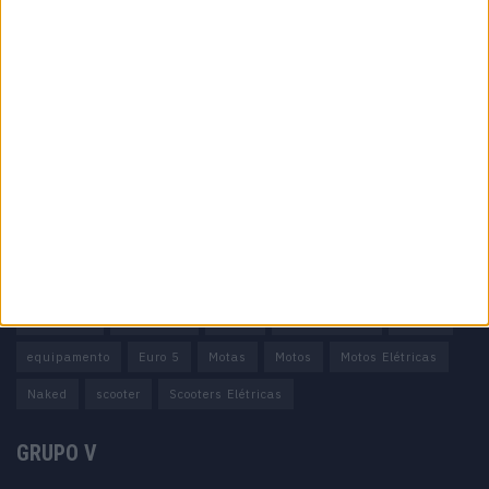
Informação importante
Ficha técnica
Estatuto editorial
Política de cookies
Política de privacidade
Termos e condições
Informação Legal
Como anunciar
Tags
Adventure
Cafe Racer
China
Customização
EICMA
equipamento
Euro 5
Motas
Motos
Motos Elétricas
Naked
scooter
Scooters Elétricas
GRUPO V