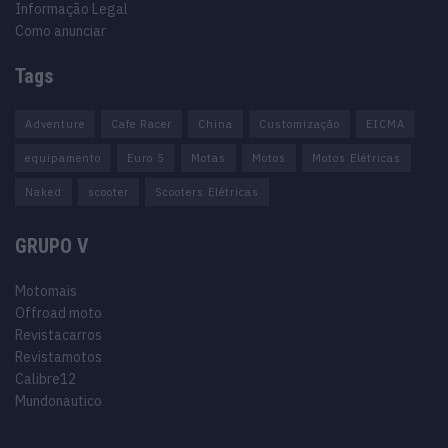
Informação Legal
Como anunciar
Tags
Adventure
Cafe Racer
China
Customização
EICMA
equipamento
Euro 5
Motas
Motos
Motos Elétricas
Naked
scooter
Scooters Elétricas
GRUPO V
Motomais
Offroad moto
Revistacarros
Revistamotos
Calibre12
Mundonautico