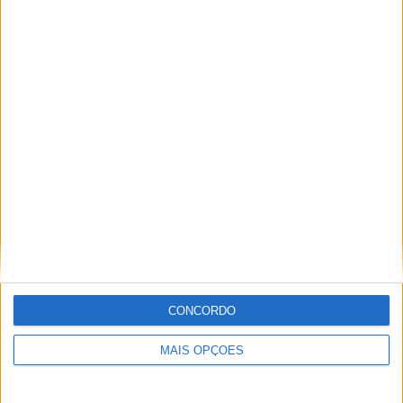
CONCORDO
MAIS OPÇÕES
No rumo certo