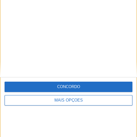
KTM muda oficialmente de nome
15 JANEIRO, 2026
Top 10 – As dez melhores protagonistas da
categoria Moto 125
10 MARÇO, 2023
Câmaras e intercomunicadores em
capacetes e a lei
16 JUNHO, 2026
A fábrica da Lambretta renasce das ruínas
CONCORDO
21 JUNHO, 2026
MAIS OPÇÕES
Sobre