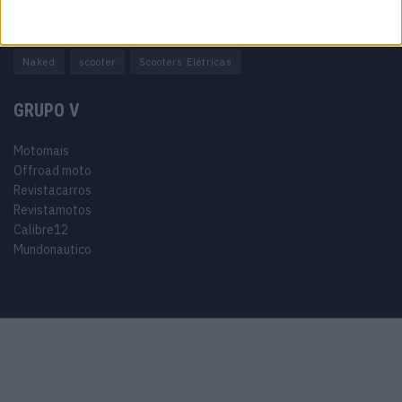
Adventure
Cafe Racer
China
Customização
EICMA
equipamento
Euro 5
Motas
Motos
Motos Elétricas
Naked
scooter
Scooters Elétricas
GRUPO V
Motomais
Offroad moto
Revistacarros
Revistamotos
Calibre12
Mundonautico
Purchase Now
Features
Demo
Support
© 2024 Motomais copyright