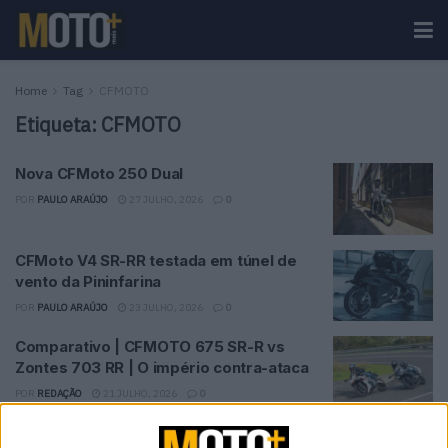
Home
Tag
CFMOTO
Etiqueta:
CFMOTO
Nova CFMoto 250 Dual
POR
PAULO ARAÚJO
27 JULHO, 2026
0
CFMoto V4 SR-RR testada em túnel de
vento da Pininfarina
POR
PAULO ARAÚJO
23 JULHO, 2026
0
Comparativo | CFMOTO 675 SR-R vs
Zontes 703 RR | O império contra-ataca
POR
REDAÇÃO
21 JULHO, 2026
0
Com a CFMOTO 800MT ES chegou o