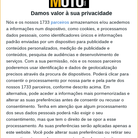
futuro da aventura
POR
PAULO ARAÚJO
21 JULHO, 2026
0
Damos valor à sua privacidade
Agora, são os fabricantes europeus a
Nós e os nossos 1733
parceiros
armazenamos e/ou acedemos
imitar a China…
a informações num dispositivo, como cookies, e processamos
dados pessoais, como identificadores únicos e informações
POR
PAULO ARAÚJO
16 JULHO, 2026
0
padrão enviadas por um dispositivo para publicidade e
conteúdos personalizados, medição de publicidade e
CFMOTO em parceria com a Brembo
conteúdos, pesquisa de audiências e desenvolvimento de
POR
PAULO ARAÚJO
10 JULHO, 2026
0
serviços.
Com a sua permissão, nós e os nossos parceiros
poderemos usar identificação e dados de geolocalização
precisos através da procura de dispositivos. Poderá clicar para
CFMOTO alcança resultado histórico de
consentir o processamento por nossa parte e pela parte dos
vendas
nossos 1733 parceiros, conforme descrito acima. Em
POR
PAULO ARAÚJO
9 JULHO, 2026
0
alternativa, pode aceder a informações mais pormenorizadas e
alterar as suas preferências antes de consentir ou recusar o
Nova CFMOTO 800MT-ES
consentimento.
Tenha em atenção que algum processamento
POR
PAULO ARAÚJO
27 JUNHO, 2026
0
dos seus dados pessoais poderá não exigir o seu
consentimento, mas que tem o direito de se opor a esse
processamento. As suas preferências serão aplicadas apenas a
CFMOTO lança a nova 250DUAL
este website. Você pode alterar suas preferências ou retirar seu
POR
PAULO ARAÚJO
18 JUNHO, 2026
0