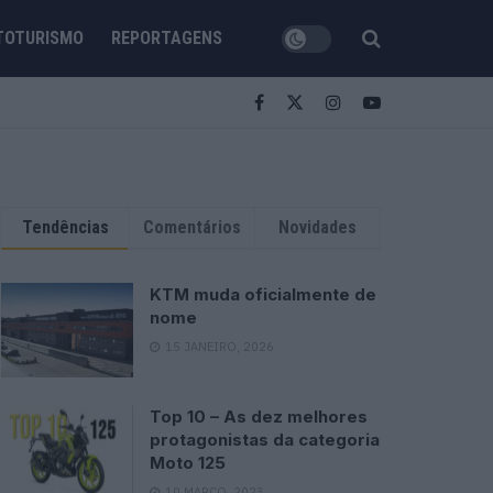
TOTURISMO
REPORTAGENS
Tendências
Comentários
Novidades
KTM muda oficialmente de
nome
15 JANEIRO, 2026
Top 10 – As dez melhores
protagonistas da categoria
Moto 125
10 MARÇO, 2023