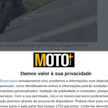
el, temos um guiador alto e largo, um assento bem
al permite-nos um encaixe perfeito debaixo do deposito
ica do pequeno deflector frontal é mais psicológica
as cumpre minimamente o seu propósito quando nos
adas (Cruise Control de série)…
Damos valor à sua privacidade
33
parceiros
armazenamos e/ou acedemos a informações num dispositi
essoais, como identificadores únicos e informações padrão enviadas 
conteúdos personalizados, medição de publicidade e conteúdos, pesqui
serviços.
Com a sua permissão, nós e os nossos parceiros poderemos 
ntinua
Honda reuniu Africa Twin em
ção precisos através da procura de dispositivos. Poderá clicar para co
passeio ao Norte
ossa parte e pela parte dos nossos 1733 parceiros, conforme descrit
6 AGOSTO, 2026