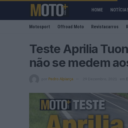
HOME
NOTÍCIA
Motosport
Offroad Moto
Revistacarros
Teste Aprilia Tuo
não se medem ao
por
Pedro Alpiarça
29 Dezembro, 2021
em
E