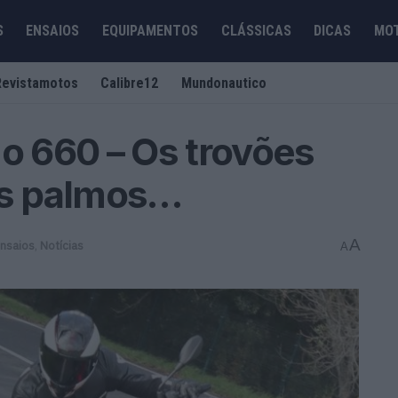
S
ENSAIOS
EQUIPAMENTOS
CLÁSSICAS
DICAS
MO
Revistamotos
Calibre12
Mundonautico
no 660 – Os trovões
s palmos…
A
nsaios
,
Notícias
A