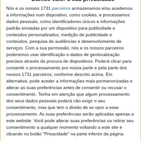
Led com o logotipo, o X gravado nas borrachas dos poisa
Nós e os nossos 1731
parceiros
armazenamos e/ou acedemos
pés e nos resguardos do radiador, da chave aos punhos, à
a informações num dispositivo, como cookies, e processamos
dados pessoais, como identificadores únicos e informações
bonita tampa do depósito, tudo exala cuidado no design,
padrão enviadas por um dispositivo para publicidade e
não existe um ângulo que não seja fotogénico.
conteúdos personalizados, medição de publicidade e
conteúdos, pesquisa de audiências e desenvolvimento de
serviços.
Com a sua permissão, nós e os nossos parceiros
poderemos usar identificação e dados de geolocalização
precisos através da procura de dispositivos. Poderá clicar para
consentir o processamento por nossa parte e pela parte dos
nossos 1731 parceiros, conforme descrito acima. Em
alternativa, pode aceder a informações mais pormenorizadas e
alterar as suas preferências antes de consentir ou recusar o
consentimento.
Tenha em atenção que algum processamento
dos seus dados pessoais poderá não exigir o seu
consentimento, mas que tem o direito de se opor a esse
processamento. As suas preferências serão aplicadas apenas a
este website. Você pode alterar suas preferências ou retirar seu
consentimento a qualquer momento voltando a este site e
clicando no botão "Privacidade" na parte inferior da página.