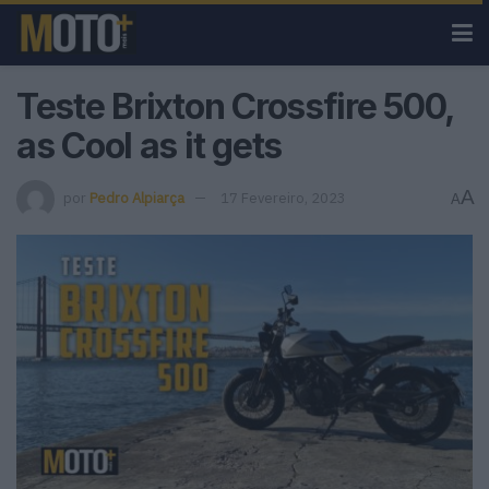
Teste Brixton Crossfire 500,
as Cool as it gets
A
por
Pedro Alpiarça
17 Fevereiro, 2023
A