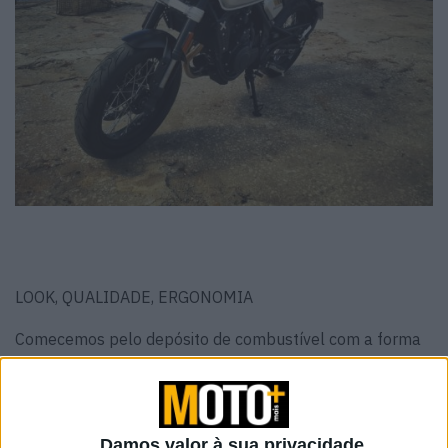
LOOK, QUALIDADE, ERGONOMIA
Comecemos pelo depósito de combustível com a forma
de X, numa linha estética que acompanhará todos os
novos modelos Brixton, a quantidade de pormenores
associados à marca impressiona pela sua distribuição
bem pensada e interessante. Desde o farol dianteiro full
Damos valor à sua privacidade