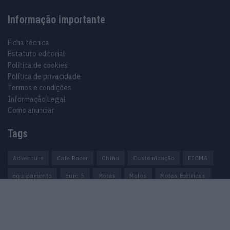
Informação importante
Ficha técnica
Estatuto editorial
Política de cookies
Política de privacidade
Termos e condições
Informação Legal
Como anunciar
Tags
Adventure
Cafe Racer
China
Customização
EICMA
equipamento
Euro 5
Motas
Motos
Motos Elétricas
Naked
scooter
Scooters Elétricas
GRUPO V