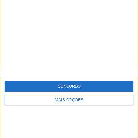
CONCORDO
MAIS OPÇÕES
Mais:
Estilo contemporâneo e actual