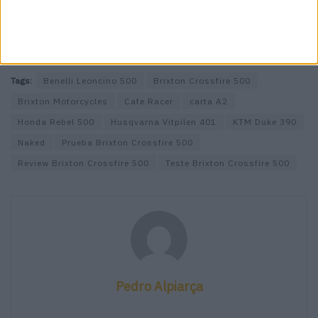
Tags:
Benelli Leoncino 500
Brixton Crossfire 500
Brixton Motorcycles
Cafe Racer
carta A2
Honda Rebel 500
Husqvarna Vitpilen 401
KTM Duke 390
Naked
Prueba Brixton Crossfire 500
Review Brixton Crossfire 500
Teste Brixton Crossfire 500
Pedro Alpiarça