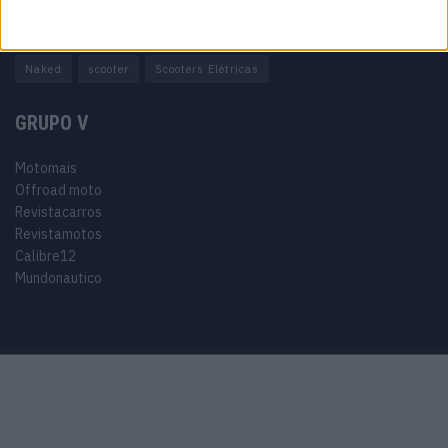
Adventure
Cafe Racer
China
Customização
EICMA
equipamento
Euro 5
Motas
Motos
Motos Elétricas
Naked
scooter
Scooters Elétricas
GRUPO V
Motomais
Offroad moto
Revistacarros
Revistamotos
Calibre12
Mundonautico
Purchase Now
Features
Demo
Support
© 2024 Motomais copyright