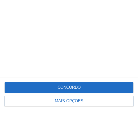
KTM muda oficialmente de nome
15 JANEIRO, 2026
Top 10 – As dez melhores protagonistas da
categoria Moto 125
10 MARÇO, 2023
Câmaras e intercomunicadores em
capacetes e a lei
16 JUNHO, 2026
A fábrica da Lambretta renasce das ruínas
CONCORDO
21 JUNHO, 2026
MAIS OPÇÕES
Sobre