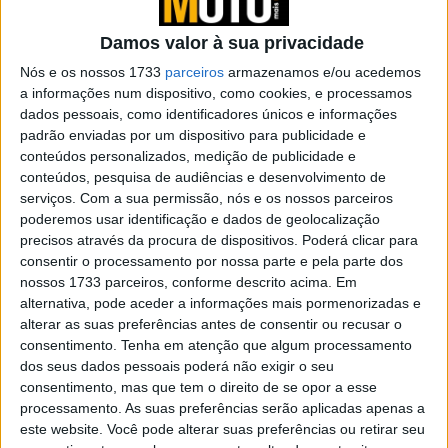
POR
REDAÇÃO
30 JANEIRO, 2025
0
Damos valor à sua privacidade
EICMA 2022 Brixton: Dois protótipos
Nós e os nossos 1733
parceiros
armazenamos e/ou acedemos
contra a indiferença!
a informações num dispositivo, como cookies, e processamos
dados pessoais, como identificadores únicos e informações
POR
REDAÇÃO
30 JANEIRO, 2025
0
padrão enviadas por um dispositivo para publicidade e
conteúdos personalizados, medição de publicidade e
Teste da Brixton Cromwell 1200 – Como o
conteúdos, pesquisa de audiências e desenvolvimento de
olhar de um elefante
serviços.
Com a sua permissão, nós e os nossos parceiros
POR
PEDRO ROCHA DOS SANTOS
24 FEVEREIRO, 2023
0
poderemos usar identificação e dados de geolocalização
precisos através da procura de dispositivos. Poderá clicar para
Brixton Crossfire 500 XC já disponível
consentir o processamento por nossa parte e pela parte dos
em Portugal
nossos 1733 parceiros, conforme descrito acima. Em
POR
REDAÇÃO
10 MARÇO, 2023
0
alternativa, pode aceder a informações mais pormenorizadas e
alterar as suas preferências antes de consentir ou recusar o
Brixton Crossfire 500 XC 2022: Uma
consentimento.
Tenha em atenção que algum processamento
Scrambler apelativa e tentadora!
dos seus dados pessoais poderá não exigir o seu
POR
REDAÇÃO
10 MARÇO, 2023
0
consentimento, mas que tem o direito de se opor a esse
processamento. As suas preferências serão aplicadas apenas a
Campanha ‘Faz o verão com a tua Brixton’
este website. Você pode alterar suas preferências ou retirar seu
dá descontos