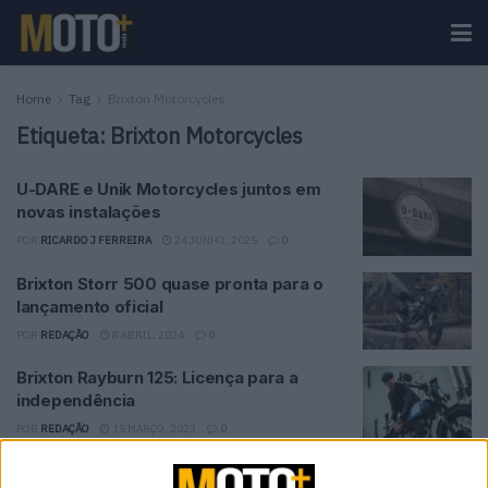
Home
Tag
Brixton Motorcycles
Etiqueta:
Brixton Motorcycles
U-DARE e Unik Motorcycles juntos em
novas instalações
POR
RICARDO J FERREIRA
24 JUNHO, 2025
0
Brixton Storr 500 quase pronta para o
lançamento oficial
POR
REDAÇÃO
8 ABRIL, 2024
0
Brixton Rayburn 125: Licença para a
independência
POR
REDAÇÃO
15 MARÇO, 2023
0
Campanha Promocional BRIXTON