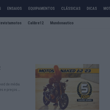
S
ENSAIOS
EQUIPAMENTOS
CLÁSSICAS
DICAS
MO
Revistamotos
Calibre12
Mundonautico
2
aked de média
s e preços ...