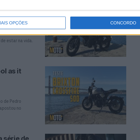
l as it
AIS OPÇÕES
CONCORDO
xton Crossfire
de estar na vida.
l as it
o de Pedro
apostou no
 série de