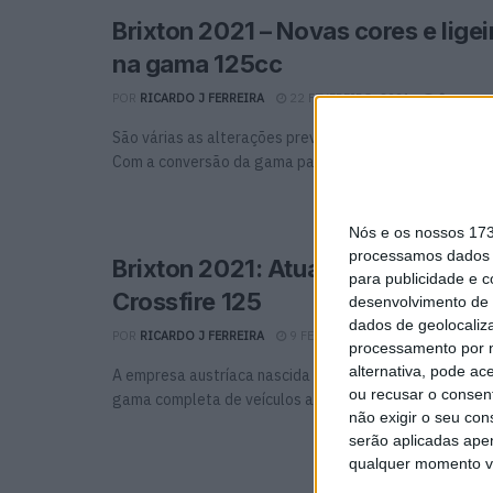
Brixton 2021 – Novas cores e ligeir
na gama 125cc
POR
RICARDO J FERREIRA
22 FEVEREIRO, 2021
0
São várias as alterações previstas na gama 2021 da Br
Com a conversão da gama para Euro 5, a ...
Nós e os nossos 17
processamos dados p
Brixton 2021: Atualização da gam
para publicidade e 
Crossfire 125
desenvolvimento de 
dados de geolocaliza
POR
RICARDO J FERREIRA
9 FEVEREIRO, 2021
0
processamento por n
alternativa, pode ac
A empresa austríaca nascida em 2016 entra no primeir
ou recusar o consen
gama completa de veículos até 500cc após a ...
não exigir o seu co
serão aplicadas apen
qualquer momento vol