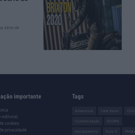
a série de
mação importante
Tags
cnica
Adventure
Cafe Racer
Chi
 editorial
Customização
EICMA
 de cookies
 de privacidade
equipamento
Euro 5
Mota