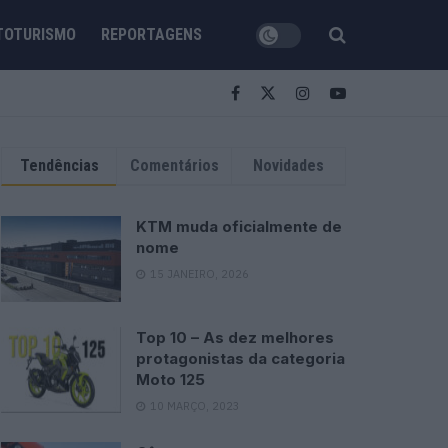
TOTURISMO
REPORTAGENS
Tendências
Comentários
Novidades
KTM muda oficialmente de
nome
15 JANEIRO, 2026
Top 10 – As dez melhores
protagonistas da categoria
Moto 125
10 MARÇO, 2023