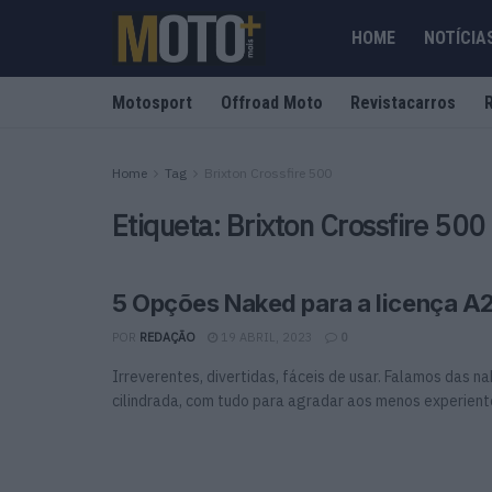
HOME
NOTÍCIA
Motosport
Offroad Moto
Revistacarros
Home
Tag
Brixton Crossfire 500
Etiqueta:
Brixton Crossfire 500
5 Opções Naked para a licença A
POR
REDAÇÃO
19 ABRIL, 2023
0
Irreverentes, divertidas, fáceis de usar. Falamos das n
cilindrada, com tudo para agradar aos menos experiente