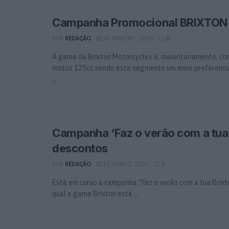
Campanha Promocional BRIXTON
POR
REDAÇÃO
30 JANEIRO, 2025
0
A gama da Brixton Motorcycles é, maioritariamente, con
motos 125cc sendo este segmento um meio preferencia
...
Campanha ‘Faz o verão com a tua 
descontos
POR
REDAÇÃO
10 MARÇO, 2023
0
Está em curso a campanha “Faz o verão com a tua Brixt
qual a gama Brixton está ...