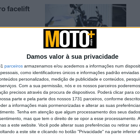
o facelift
ixton Motorcycles.
Damos valor à sua privacidade
31
parceiros
armazenamos e/ou acedemos a informações num dispositi
essoais, como identificadores únicos e informações padrão enviadas 
a e nova
conteúdos personalizados, medição de publicidade e conteúdos, pesqui
serviços.
Com a sua permissão, nós e os nossos parceiros poderemos 
ção precisos através da procura de dispositivos. Poderá clicar para co
ossa parte e pela parte dos nossos 1731 parceiros, conforme descrit
eder a informações mais pormenorizadas e alterar as suas preferência
o ano com uma
timento.
Tenha em atenção que algum processamento dos seus dados
nsentimento, mas que tem o direito de se opor a esse processamento. A
as a este website. Você pode alterar suas preferências ou retirar seu
tando a este site e clicando no botão "Privacidade" na parte inferior 