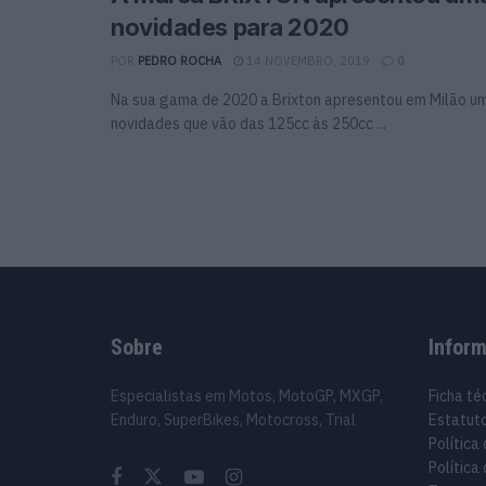
novidades para 2020
POR
PEDRO ROCHA
14 NOVEMBRO, 2019
0
Na sua gama de 2020 a Brixton apresentou em Milão um
novidades que vão das 125cc às 250cc ...
Sobre
Infor
Especialistas em Motos, MotoGP, MXGP,
Ficha té
Enduro, SuperBikes, Motocross, Trial
Estatuto
Política
Política