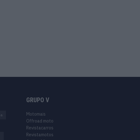
GRUPO V
Motomais
na
Offroad moto
Revistacarros
Revistamotos
s