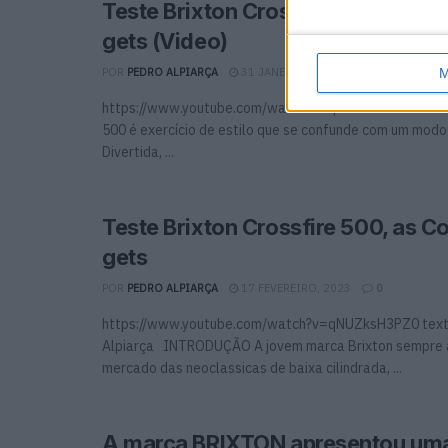
Teste Brixton Crossfire 500, as Coo
gets (Video)
M
POR
PEDRO ALPIARÇA
31 JANEIRO, 2025
0
https://www.youtube.com/watch?v=qNUZksH3PZ0 A Bri
500 é exercício de estilo que se confunde com um modo 
Divertida, ...
Teste Brixton Crossfire 500, as Coo
gets
POR
PEDRO ALPIARÇA
17 FEVEREIRO, 2023
0
https://www.youtube.com/watch?v=qNUZksH3PZ0 text
Alpiarça INTRODUÇÃO A jovem marca Brixton sempre 
mercado das neoclassicas de baixa cilindrada, ...
A marca BRIXTON apresentou uma