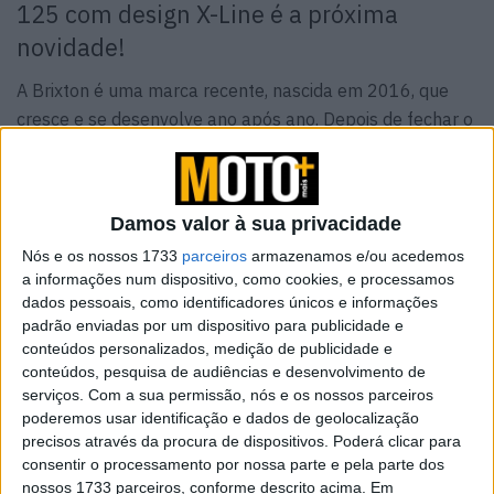
125 com design X-Line é a próxima
novidade!
A Brixton é uma marca recente, nascida em 2016, que
cresce e se desenvolve ano após ano. Depois de fechar o
ano de 2020 com sucesso, apesar das dificuldades
óbvias relacionadas à pandemia, a Brixton Motorcycles
coloca as cartas na mesa para o que será o seu ano de
Damos valor à sua privacidade
2021: inicialmente focada na classe de nível básico no
Nós e os nossos 1733
parceiros
armazenamos e/ou acedemos
segmento de 125cc e 250cc, agora entra na sua primeira
a informações num dispositivo, como cookies, e processamos
temporada com uma gama completa de veículos até
dados pessoais, como identificadores únicos e informações
500cc.
padrão enviadas por um dispositivo para publicidade e
conteúdos personalizados, medição de publicidade e
conteúdos, pesquisa de audiências e desenvolvimento de
serviços.
Com a sua permissão, nós e os nossos parceiros
poderemos usar identificação e dados de geolocalização
precisos através da procura de dispositivos. Poderá clicar para
consentir o processamento por nossa parte e pela parte dos
nossos 1733 parceiros, conforme descrito acima. Em