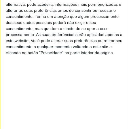
alternativa, pode aceder a informações mais pormenorizadas e
alterar as suas preferências antes de consentir ou recusar o
consentimento.
Tenha em atenção que algum processamento
dos seus dados pessoais poderá não exigir o seu
consentimento, mas que tem o direito de se opor a esse
processamento. As suas preferências serão aplicadas apenas a
HOMOLOGAÇÃO EURO5
este website. Você pode alterar suas preferências ou retirar seu
consentimento a qualquer momento voltando a este site e
Após a aprovação dos modelos Euro5, a marca austríaca
clicando no botão "Privacidade" na parte inferior da página.
que tem sede em Krems, faz um balanço da sua gama
que se estende por 11 veículos em três distintas
cilindradas: 125, 250 e 500 cc.
“Estamos obviamente
muito felizes por termos feito a conversão para a Euro 5
com toda a gama de veículos sem qualquer problema.
Além disso, conseguimos fazer algumas pequenas
melhorias no design durante a mudança, especialmente
com a série 125, que se mantém quase inalterada desde
2016, e estabelecer duas novas variantes de cores,
marrom-preto e prata brilhante”
, diz o responsável de