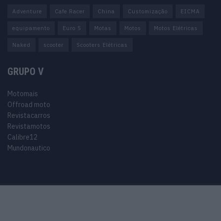
Adventure
Cafe Racer
China
Customização
EICMA
equipamento
Euro 5
Motas
Motos
Motos Elétricas
Naked
scooter
Scooters Elétricas
GRUPO V
Motomais
Offroad moto
Revistacarros
Revistamotos
Calibre12
Mundonautico
Purchase Now
Features
Demo
Support
© 2024 Motomais copyright