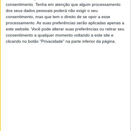
consentimento.
Tenha em atenção que algum processamento
dos seus dados pessoais poderá não exigir o seu
consentimento, mas que tem o direito de se opor a esse
processamento. As suas preferências serão aplicadas apenas a
este website. Você pode alterar suas preferências ou retirar seu
consentimento a qualquer momento voltando a este site e
clicando no botão "Privacidade" na parte inferior da página.
Tags:
Honda CB 650 R
Kawasaki Z 650
ktm 890 duke
Naked
Suzuki SV 650
Trident
Triumph Trident 660
Yamaha MT-07
Pedro Alpiarça