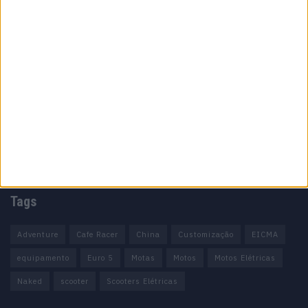
Informação importante
Ficha técnica
Estatuto editorial
Política de cookies
Política de privacidade
Termos e condições
Informação Legal
Como anunciar
Tags
Adventure
Cafe Racer
China
Customização
EICMA
equipamento
Euro 5
Motas
Motos
Motos Elétricas
Naked
scooter
Scooters Elétricas