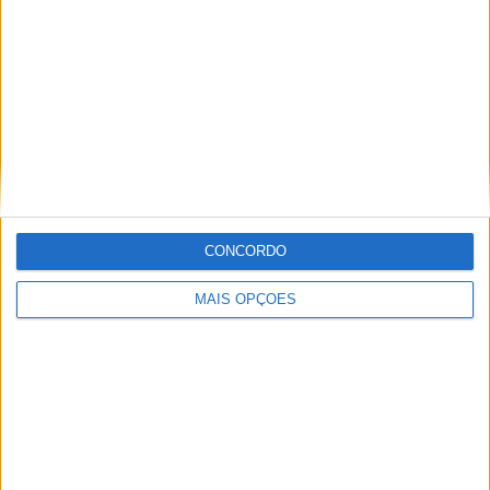
SHARK Aeron GP: O primeiro capacete ‘adaptativo’ do
mundo
POR
REDAÇÃO
31 JANEIRO, 2025
CONCORDO
Please
login
to join discussion
MAIS OPÇÕES
Tendências
Comentários
Novidades
KTM muda oficialmente de nome
15 JANEIRO, 2026
Top 10 – As dez melhores protagonistas da