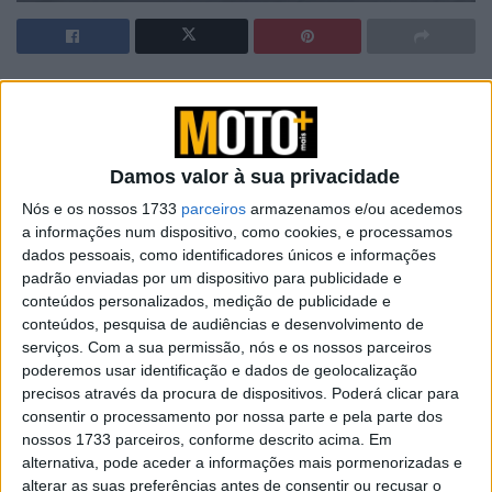
Artigos relacionados
BMW Downforce: O produto do mês
Damos valor à sua privacidade
aconselhado pela marca alemã
31 JANEIRO, 2025
Nós e os nossos 1733
parceiros
armazenamos e/ou acedemos
a informações num dispositivo, como cookies, e processamos
SHARK Aeron GP: O primeiro capacete
dados pessoais, como identificadores únicos e informações
‘adaptativo’ do mundo
padrão enviadas por um dispositivo para publicidade e
31 JANEIRO, 2025
conteúdos personalizados, medição de publicidade e
conteúdos, pesquisa de audiências e desenvolvimento de
serviços.
Com a sua permissão, nós e os nossos parceiros
poderemos usar identificação e dados de geolocalização
precisos através da procura de dispositivos. Poderá clicar para
consentir o processamento por nossa parte e pela parte dos
nossos 1733 parceiros, conforme descrito acima. Em
alternativa, pode aceder a informações mais pormenorizadas e
alterar as suas preferências antes de consentir ou recusar o