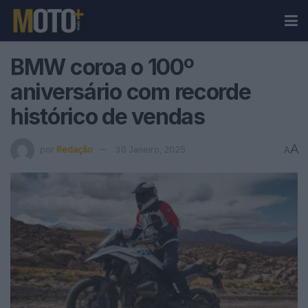
BMW coroa o 100º
aniversário com recorde
histórico de vendas
A
por
Redação
30 Janeiro, 2025
A