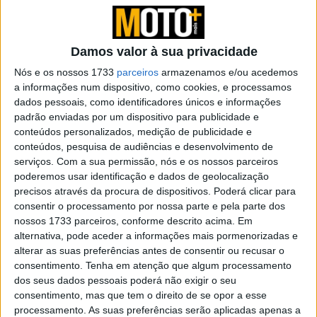
VENDAS SÓLIDAS NA EUROPA COM
Damos valor à sua privacidade
CRESCIMENTO RECORDE A LESTE
Nós e os nossos 1733
parceiros
armazenamos e/ou acedemos
Com 116.012 (+ 4,7 %) motociclos e scooters vendidos, a
a informações num dispositivo, como cookies, e processamos
Europa como um todo continua a ser, de longe, a região
dados pessoais, como identificadores únicos e informações
padrão enviadas por um dispositivo para publicidade e
de vendas mais forte para a BMW Motorrad. A Alemanha
conteúdos personalizados, medição de publicidade e
continua a ser o mercado individual mais forte com
conteúdos, pesquisa de audiências e desenvolvimento de
24.176 unidades (+ 0,2 %), seguida da França (21.668
serviços.
Com a sua permissão, nós e os nossos parceiros
unidades / + 2,1 %), Itália (16.179 unidades / + 3,3 %) e
poderemos usar identificação e dados de geolocalização
precisos através da procura de dispositivos. Poderá clicar para
Espanha (12.716 unidades / + 1,7 %). A Europa de Leste
consentir o processamento por nossa parte e pela parte dos
também contribuiu para o excelente desempenho global
nossos 1733 parceiros, conforme descrito acima. Em
europeu da BMW Motorrad com vendas de 6.000
alternativa, pode aceder a informações mais pormenorizadas e
unidades, um aumento recorde de 105,4% e mais do
alterar as suas preferências antes de consentir ou recusar o
consentimento.
Tenha em atenção que algum processamento
dobro do valor do ano anterior.
dos seus dados pessoais poderá não exigir o seu
consentimento, mas que tem o direito de se opor a esse
OS MODELOS MAIS VENDIDOS
processamento. As suas preferências serão aplicadas apenas a