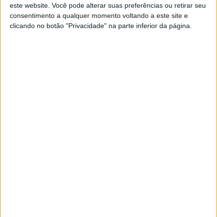
este website. Você pode alterar suas preferências ou retirar seu
consentimento a qualquer momento voltando a este site e
clicando no botão "Privacidade" na parte inferior da página.
Os modelos boxer R 1250 GS e R 1250 GS Adventure
também apresentaram o seu forte desempenho
habitual, com vendas de cerca de 56.000 unidades.
Juntamente com a nova R 1300 GS (4.528 unidades),
que está à venda desde o outono de 2023, os três
modelos GS mais uma vez deram uma contribuição