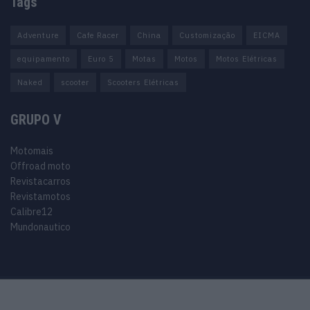
Tags
Adventure
Cafe Racer
China
Customização
EICMA
equipamento
Euro 5
Motas
Motos
Motos Elétricas
Naked
scooter
Scooters Elétricas
GRUPO V
Motomais
Offroad moto
Revistacarros
Revistamotos
Calibre12
Mundonautico
Purchase Now
Features
Demo
Support