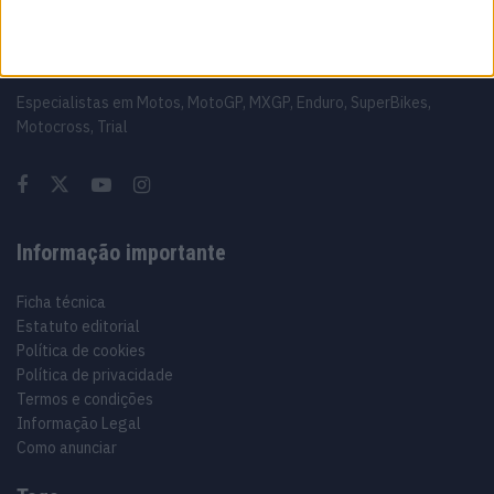
Sobre
Especialistas em Motos, MotoGP, MXGP, Enduro, SuperBikes,
Motocross, Trial
Informação importante
Ficha técnica
Estatuto editorial
Política de cookies
Política de privacidade
Termos e condições
Informação Legal
Como anunciar