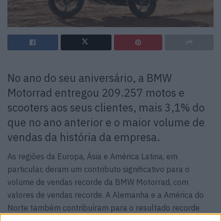
No ano do seu aniversário, a BMW
Motorrad entregou 209.257 motos e
scooters aos seus clientes, mais 3,1% do
que no ano anterior e o maior volume de
vendas da história da empresa.
As regiões da Europa, Ásia e América Latina, em
particular, deram um contributo significativo para o
volume de vendas recorde da BMW Motorrad, com
valores de vendas recorde. A Alemanha e a América do
Norte também contribuíram para o resultado recorde
com fortes vendas.