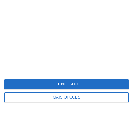
KTM muda oficialmente de nome
15 JANEIRO, 2026
Top 10 – As dez melhores protagonistas da
categoria Moto 125
10 MARÇO, 2023
Câmaras e intercomunicadores em
capacetes e a lei
16 JUNHO, 2026
A fábrica da Lambretta renasce das ruínas
CONCORDO
21 JUNHO, 2026
MAIS OPÇÕES
Sobre