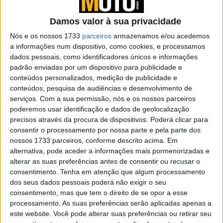
POR
PAULO ARAÚJO
26 NOVEMBRO, 2025
0
Damos valor à sua privacidade
Vendas em queda na Europa
Nós e os nossos 1733
parceiros
armazenamos e/ou acedemos
a informações num dispositivo, como cookies, e processamos
POR
PAULO ARAÚJO
2 NOVEMBRO, 2025
0
dados pessoais, como identificadores únicos e informações
padrão enviadas por um dispositivo para publicidade e
conteúdos personalizados, medição de publicidade e
ACEM lançou nova estratégia europeia
conteúdos, pesquisa de audiências e desenvolvimento de
para segurança nas motas
serviços.
Com a sua permissão, nós e os nossos parceiros
POR
ANDRÉ SANCHES
20 AGOSTO, 2025
0
poderemos usar identificação e dados de geolocalização
precisos através da procura de dispositivos. Poderá clicar para
Nova Ducati Desmo450 MX chega aos
consentir o processamento por nossa parte e pela parte dos
concessionários europeus
nossos 1733 parceiros, conforme descrito acima. Em
POR
RICARDO J FERREIRA
25 JULHO, 2025
0
alternativa, pode aceder a informações mais pormenorizadas e
alterar as suas preferências antes de consentir ou recusar o
Yamaha PG-125: Urbanidade off-road
consentimento.
Tenha em atenção que algum processamento
POR
RICARDO J FERREIRA
14 JULHO, 2025
0
dos seus dados pessoais poderá não exigir o seu
consentimento, mas que tem o direito de se opor a esse
processamento. As suas preferências serão aplicadas apenas a
Números arrepiantes! 20.017 mortes nas
este website. Você pode alterar suas preferências ou retirar seu
estradas em 2024