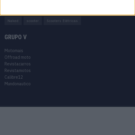
Adventure
Cafe Racer
China
Customização
EICMA
equipamento
Euro 5
Motas
Motos
Motos Elétricas
Naked
scooter
Scooters Elétricas
GRUPO V
Motomais
Offroad moto
Revistacarros
Revistamotos
Calibre12
Mundonautico
Purchase Now
Features
Demo
Support
© 2024 Motomais copyright