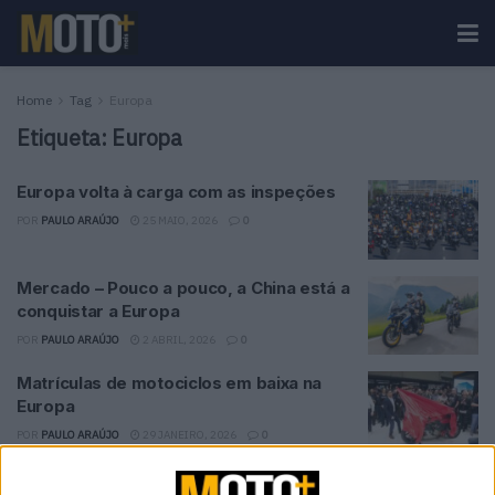
Home
Tag
Europa
Etiqueta:
Europa
Europa volta à carga com as inspeções
POR
PAULO ARAÚJO
25 MAIO, 2026
0
Mercado – Pouco a pouco, a China está a
conquistar a Europa
POR
PAULO ARAÚJO
2 ABRIL, 2026
0
Matrículas de motociclos em baixa na
Europa
POR
PAULO ARAÚJO
29 JANEIRO, 2026
0
Vendas de veículos elétricos crescem