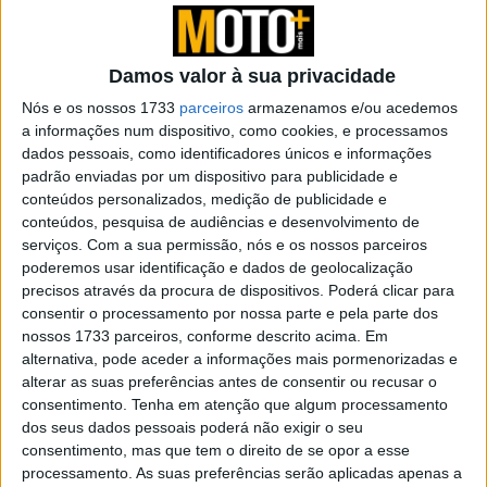
VENDAS SÓLIDAS NA EUROPA COM
Damos valor à sua privacidade
CRESCIMENTO RECORDE A LESTE
Nós e os nossos 1733
parceiros
armazenamos e/ou acedemos
Com 116.012 (+ 4,7 %) motociclos e scooters vendidos, a
a informações num dispositivo, como cookies, e processamos
dados pessoais, como identificadores únicos e informações
Europa como um todo continua a ser, de longe, a região
padrão enviadas por um dispositivo para publicidade e
de vendas mais forte para a BMW Motorrad. A Alemanha
conteúdos personalizados, medição de publicidade e
continua a ser o mercado individual mais forte com
conteúdos, pesquisa de audiências e desenvolvimento de
24.176 unidades (+ 0,2 %), seguida da França (21.668
serviços.
Com a sua permissão, nós e os nossos parceiros
unidades / + 2,1 %), Itália (16.179 unidades / + 3,3 %) e
poderemos usar identificação e dados de geolocalização
precisos através da procura de dispositivos. Poderá clicar para
Espanha (12.716 unidades / + 1,7 %). A Europa de Leste
consentir o processamento por nossa parte e pela parte dos
também contribuiu para o excelente desempenho global
nossos 1733 parceiros, conforme descrito acima. Em
europeu da BMW Motorrad com vendas de 6.000
alternativa, pode aceder a informações mais pormenorizadas e
unidades, um aumento recorde de 105,4% e mais do
alterar as suas preferências antes de consentir ou recusar o
consentimento.
Tenha em atenção que algum processamento
dobro do valor do ano anterior.
dos seus dados pessoais poderá não exigir o seu
consentimento, mas que tem o direito de se opor a esse
OS MODELOS MAIS VENDIDOS
processamento. As suas preferências serão aplicadas apenas a