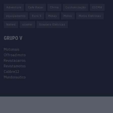
Adventure
Cafe Racer
China
Customização
EICMA
equipamento
Euro 5
Motas
Motos
Motos Elétricas
Naked
scooter
Scooters Elétricas
GRUPO V
Motomais
Offroad moto
Revistacarros
Revistamotos
Calibre12
Mundonautico
Purchase Now
Features
Demo
Support
© 2024 Motomais copyright