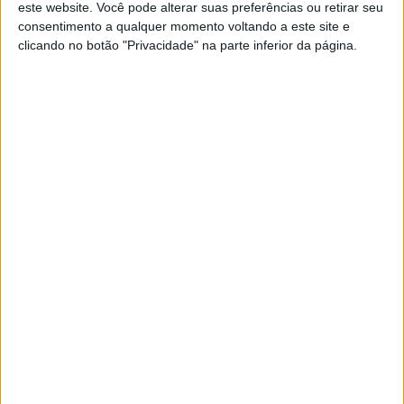
este website. Você pode alterar suas preferências ou retirar seu
consentimento a qualquer momento voltando a este site e
clicando no botão "Privacidade" na parte inferior da página.
Os modelos boxer R 1250 GS e R 1250 GS Adventure
também apresentaram o seu forte desempenho
habitual, com vendas de cerca de 56.000 unidades.
Juntamente com a nova R 1300 GS (4.528 unidades),
que está à venda desde o outono de 2023, os três
modelos GS mais uma vez deram uma contribuição