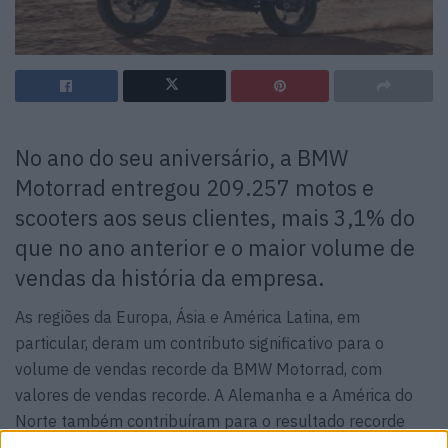
No ano do seu aniversário, a BMW
Motorrad entregou 209.257 motos e
scooters aos seus clientes, mais 3,1% do
que no ano anterior e o maior volume de
vendas da história da empresa.
As regiões da Europa, Ásia e América Latina, em
particular, deram um contributo significativo para o
volume de vendas recorde da BMW Motorrad, com
valores de vendas recorde. A Alemanha e a América do
Norte também contribuíram para o resultado recorde
com fortes vendas.