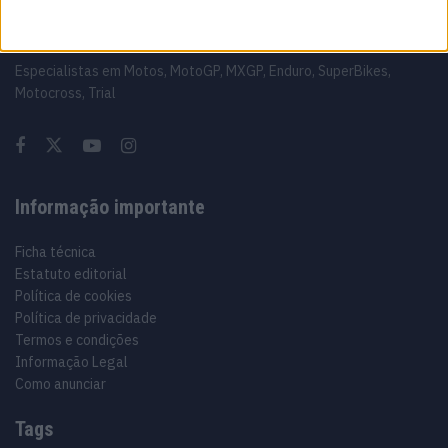
Sobre
Especialistas em Motos, MotoGP, MXGP, Enduro, SuperBikes,
Motocross, Trial
Informação importante
Ficha técnica
Estatuto editorial
Política de cookies
Política de privacidade
Termos e condições
Informação Legal
Como anunciar
Tags