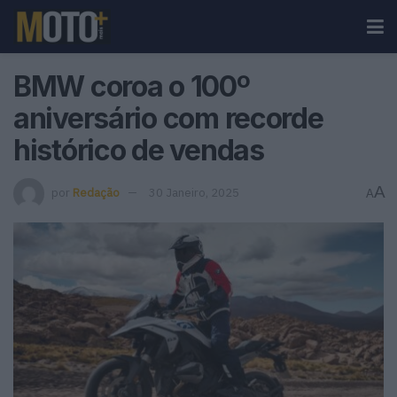
BMW coroa o 100º
aniversário com recorde
histórico de vendas
A
por
Redação
30 Janeiro, 2025
A