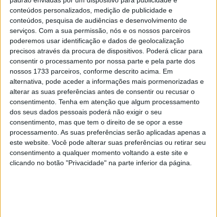
padrão enviadas por um dispositivo para publicidade e
que visa a expansão da gama da Benelli durante os
conteúdos personalizados, medição de publicidade e
próximos três anos.
conteúdos, pesquisa de audiências e desenvolvimento de
serviços.
Com a sua permissão, nós e os nossos parceiros
Admitindo já que a marca italiana, integrada no grupo
poderemos usar identificação e dados de geolocalização
precisos através da procura de dispositivos. Poderá clicar para
Q.J.Motor, tem sido particularmente dinâmica nos últimos
consentir o processamento por nossa parte e pela parte dos
anos, constata-se que desde que a Benelli Leoncino foi
nossos 1733 parceiros, conforme descrito acima. Em
lançada, seguida pelas Adventure TRK (251, 502), as
alternativa, pode aceder a informações mais pormenorizadas e
naked 502 C, 752 S, e a clássica Imperiale 400, agora
alterar as suas preferências antes de consentir ou recusar o
consentimento.
Tenha em atenção que algum processamento
adivinha-se um crescimento ainda mais estrondoso com o
dos seus dados pessoais poderá não exigir o seu
aparecimento das novas 800 que chegarão durante o
consentimento, mas que tem o direito de se opor a esse
próximo ano.
processamento. As suas preferências serão aplicadas apenas a
este website. Você pode alterar suas preferências ou retirar seu
Além disso, claramente, a fusão com a MV Agusta deverá
consentimento a qualquer momento voltando a este site e
assegurar um futuro profícuo para o grupo Q.J. Motor-
clicando no botão "Privacidade" na parte inferior da página.
Benelli-MV Agusta, uma vez que cerca de dez motores
estão actualmente a ser considerados ou preparados.
Artigos relacionados