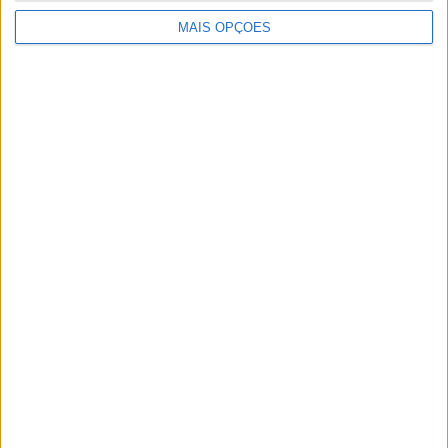
MAIS OPÇÕES
Artigos relacionados
Amazigh Raid 2027 – a experiência
definitiva em Marrocos
POR
PAULO ARAÚJO
7 AGOSTO, 2026