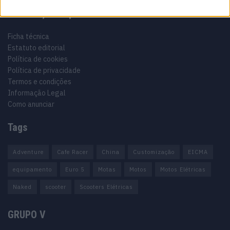
Informação importante
Ficha técnica
Estatuto editorial
Política de cookies
Política de privacidade
Termos e condições
Informação Legal
Como anunciar
Tags
Adventure
Cafe Racer
China
Customização
EICMA
equipamento
Euro 5
Motas
Motos
Motos Elétricas
Naked
scooter
Scooters Elétricas
GRUPO V