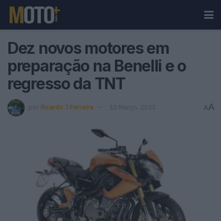
Dez novos motores em
preparação na Benelli e o
regresso da TNT
A
por
Ricardo J Ferreira
10 Março, 2023
A