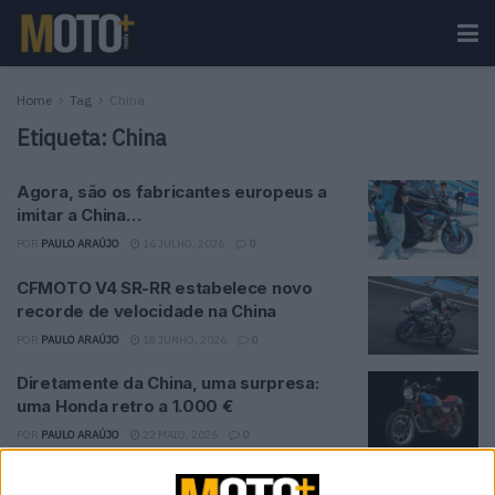
Home
Tag
China
Etiqueta:
China
Agora, são os fabricantes europeus a
imitar a China…
POR
PAULO ARAÚJO
16 JULHO, 2026
0
CFMOTO V4 SR-RR estabelece novo
recorde de velocidade na China
POR
PAULO ARAÚJO
18 JUNHO, 2026
0
Diretamente da China, uma surpresa:
uma Honda retro a 1.000 €
POR
PAULO ARAÚJO
22 MAIO, 2026
0
Contacto | MITT 775R | Desafio