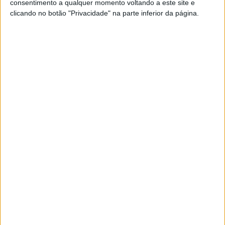
consentimento a qualquer momento voltando a este site e
POR
PAULO ARAÚJO
23 FEVEREIRO, 2026
0
clicando no botão "Privacidade" na parte inferior da página.
Imagens secretas revelam a nova KTM
790 Duke
POR
PAULO ARAÚJO
12 FEVEREIRO, 2026
0
Morbidelli revela nova naked retro
NR125X
POR
PAULO ARAÚJO
27 JANEIRO, 2026
0
China abranda na transição para elétricos
POR
PAULO ARAÚJO
20 JANEIRO, 2026
0
1
2
…
14
Tendências
Comentários
Novidades