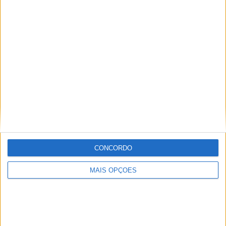
KTM muda oficialmente de nome
15 JANEIRO, 2026
Top 10 – As dez melhores protagonistas da
categoria Moto 125
10 MARÇO, 2023
Câmaras e intercomunicadores em
capacetes e a lei
16 JUNHO, 2026
A fábrica da Lambretta renasce das ruínas
CONCORDO
21 JUNHO, 2026
MAIS OPÇÕES