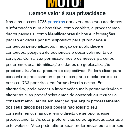
desportivo
POR
REDAÇÃO
20 ABRIL, 2026
0
Damos valor à sua privacidade
Reportagem | MORBIDELLI DAYS 2025 |
Nós e os nossos 1733
parceiros
armazenamos e/ou acedemos
Pronta para o futuro
a informações num dispositivo, como cookies, e processamos
dados pessoais, como identificadores únicos e informações
POR
DOMINGOS JANEIRO
13 ABRIL, 2026
0
padrão enviadas por um dispositivo para publicidade e
Honda CB500 Four: As 4 cilindros
conteúdos personalizados, medição de publicidade e
revelam finalmente as especificações
conteúdos, pesquisa de audiências e desenvolvimento de
serviços.
Com a sua permissão, nós e os nossos parceiros
POR
PAULO ARAÚJO
12 ABRIL, 2026
0
poderemos usar identificação e dados de geolocalização
QJMotor Equus 600 V4 – Fabrico chinês,
precisos através da procura de dispositivos. Poderá clicar para
inspiração italiana
consentir o processamento por nossa parte e pela parte dos
nossos 1733 parceiros, conforme descrito acima. Em
POR
PAULO ARAÚJO
10 ABRIL, 2026
0
alternativa, pode aceder a informações mais pormenorizadas e
alterar as suas preferências antes de consentir ou recusar o
CFMOTO Portugal reuniu
consentimento.
Tenha em atenção que algum processamento
concessionários na sede mundial da
dos seus dados pessoais poderá não exigir o seu
marca
consentimento, mas que tem o direito de se opor a esse
POR
PAULO ARAÚJO
14 MARÇO, 2026
0
processamento. As suas preferências serão aplicadas apenas a
este website. Você pode alterar suas preferências ou retirar seu
Técnica – O mito do domínio chinês