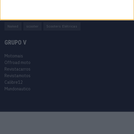
Adventure
Cafe Racer
China
Customização
EICMA
equipamento
Euro 5
Motas
Motos
Motos Elétricas
Naked
scooter
Scooters Elétricas
GRUPO V
Motomais
Offroad moto
Revistacarros
Revistamotos
Calibre12
Mundonautico
Purchase Now
Features
Demo
Support
© 2024 Motomais copyright