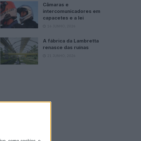
Câmaras e
intercomunicadores em
capacetes e a lei
16 JUNHO, 2026
A fábrica da Lambretta
renasce das ruínas
21 JUNHO, 2026
vo, como cookies, e