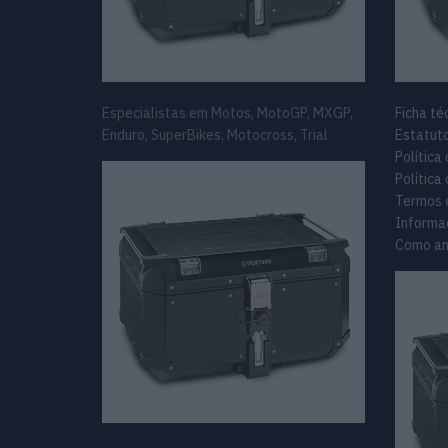
Especialistas em Motos, MotoGP, MXGP,
Ficha té
Enduro, SuperBikes, Motocross, Trial
Estatuto
Política
Política
Termos 
Informa
Como an