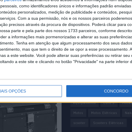
essoais, como identificadores únicos e informações padrão enviadas 
conteúdos personalizados, medição de publicidade e conteúdos, pesqui
serviços.
Com a sua permissão, nós e os nossos parceiros poderemos 
ção precisos através da procura de dispositivos. Poderá clicar para co
ossa parte e pela parte dos nossos 1733 parceiros, conforme descrit
eder a informações mais pormenorizadas e alterar as suas preferência
timento.
Tenha em atenção que algum processamento dos seus dados
nsentimento, mas que tem o direito de se opor a esse processamento. A
as a este website. Você pode alterar suas preferências ou retirar seu
tando a este site e clicando no botão "Privacidade" na parte inferior 
mação importante
Tags
Adventure
Cafe Racer
Chi
AIS OPÇÕES
CONCORDO
Customização
EICMA
equipamento
Euro 5
Mota
Motos
Motos Elétricas
Nak
scooter
Scooters Elétricas