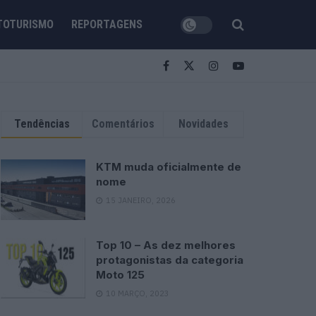
TOTURISMO
REPORTAGENS
Tendências
Comentários
Novidades
KTM muda oficialmente de
nome
15 JANEIRO, 2026
Top 10 – As dez melhores
protagonistas da categoria
Moto 125
10 MARÇO, 2023