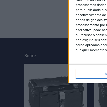
processamos dados p
para publicidade e 
desenvolvimento de 
dados de geolocaliza
processamento por n
alternativa, pode ac
ou recusar o consen
não exigir o seu co
serão aplicadas apen
qualquer momento vol
Sobre
Infor
M