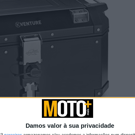
Damos valor à sua privacidade
33
parceiros
armazenamos e/ou acedemos a informações num dispositi