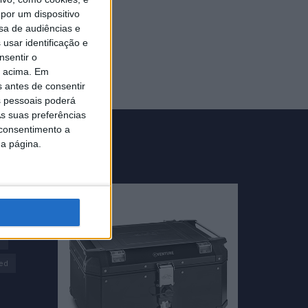
por um dispositivo
sa de audiências e
usar identificação e
nsentir o
o acima. Em
s antes de consentir
 pessoais poderá
s suas preferências
 consentimento a
da página.
GRUPO V
na
s
ed