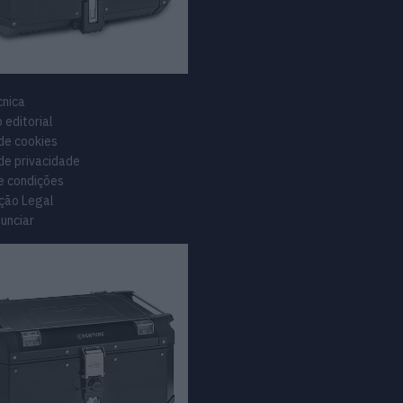
cnica
 editorial
 de cookies
 de privacidade
e condições
ção Legal
unciar