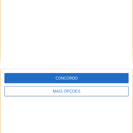
Especialistas em Motos, MotoGP, MXGP, Enduro, SuperBikes,
Motocross, Trial
Informação importante
Ficha técnica
Estatuto editorial
Política de cookies
Política de privacidade
CONCORDO
Termos e condições
Informação Legal
MAIS OPÇÕES
Como anunciar
Tags
Adventure
Cafe Racer
China
Customização
EICMA
equipamento
Euro 5
Motas
Motos
Motos Elétricas