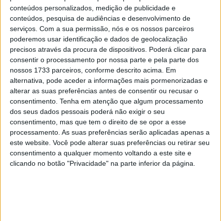
15 JANEIRO, 2026
conteúdos personalizados, medição de publicidade e
conteúdos, pesquisa de audiências e desenvolvimento de
Top 10 – As dez melhores protagonistas da
serviços.
Com a sua permissão, nós e os nossos parceiros
categoria Moto 125
poderemos usar identificação e dados de geolocalização
10 MARÇO, 2023
precisos através da procura de dispositivos. Poderá clicar para
consentir o processamento por nossa parte e pela parte dos
Câmaras e intercomunicadores em
nossos 1733 parceiros, conforme descrito acima. Em
capacetes e a lei
alternativa, pode aceder a informações mais pormenorizadas e
alterar as suas preferências antes de consentir ou recusar o
16 JUNHO, 2026
consentimento.
Tenha em atenção que algum processamento
A fábrica da Lambretta renasce das ruínas
dos seus dados pessoais poderá não exigir o seu
consentimento, mas que tem o direito de se opor a esse
21 JUNHO, 2026
processamento. As suas preferências serão aplicadas apenas a
este website. Você pode alterar suas preferências ou retirar seu
consentimento a qualquer momento voltando a este site e
clicando no botão "Privacidade" na parte inferior da página.
Sobre