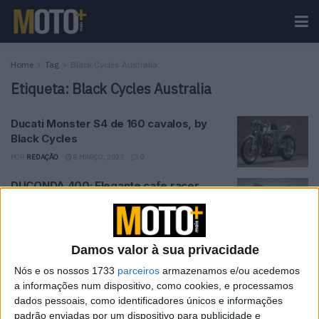
Home
Tag
Black Cycles Australia
Etiqueta:
Black Cycles Australia
Ducati Monster S4 de 160 cavalos, by
Black Cycles
POR
REDAÇÃO
8 MARÇO, 2023
0
DUCONDA 400: Elegante cafe racer
australiana
POR
REDAÇÃO
15 FEVEREIRO, 2023
0
Damos valor à sua privacidade
Tendências
Comentários
Novidades
Nós e os nossos 1733
parceiros
armazenamos e/ou acedemos
a informações num dispositivo, como cookies, e processamos
dados pessoais, como identificadores únicos e informações
KTM muda oficialmente de nome
padrão enviadas por um dispositivo para publicidade e