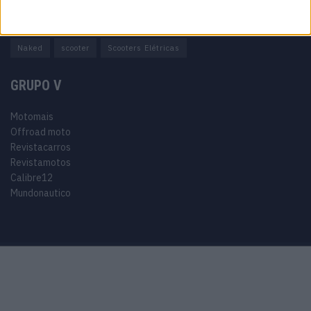
Adventure
Cafe Racer
China
Customização
EICMA
equipamento
Euro 5
Motas
Motos
Motos Elétricas
Naked
scooter
Scooters Elétricas
GRUPO V
Motomais
Offroad moto
Revistacarros
Revistamotos
Calibre12
Mundonautico
Purchase Now
Features
Demo
Support
© 2024 Motomais copyright