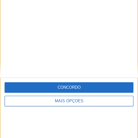
KTM muda oficialmente de nome
15 JANEIRO, 2026
Top 10 – As dez melhores protagonistas da
categoria Moto 125
10 MARÇO, 2023
Câmaras e intercomunicadores em
capacetes e a lei
16 JUNHO, 2026
A fábrica da Lambretta renasce das ruínas
CONCORDO
21 JUNHO, 2026
MAIS OPÇÕES
Sobre