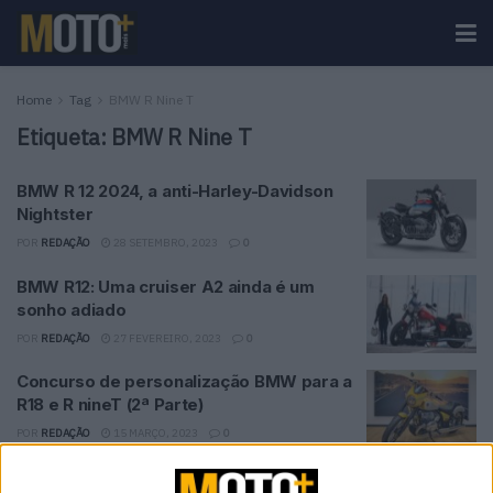
Home
Tag
BMW R Nine T
Etiqueta:
BMW R Nine T
BMW R 12 2024, a anti-Harley-Davidson
Nightster
POR
REDAÇÃO
28 SETEMBRO, 2023
0
BMW R12: Uma cruiser A2 ainda é um
sonho adiado
POR
REDAÇÃO
27 FEVEREIRO, 2023
0
Concurso de personalização BMW para a
R18 e R nineT (2ª Parte)
POR
REDAÇÃO
15 MARÇO, 2023
0
BMW R 12 S, uma nova cruiser ou a