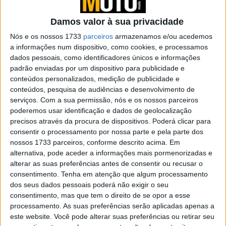
substituta da R nineT?
POR
REDAÇÃO
24 FEVEREIRO, 2023
0
Damos valor à sua privacidade
Teste Triumph Speed Twin 2021 – Um
Nós e os nossos 1733
parceiros
armazenamos e/ou acedemos
rápido regresso ao passado (Vídeo)
a informações num dispositivo, como cookies, e processamos
dados pessoais, como identificadores únicos e informações
POR
PEDRO ALPIARÇA
31 JANEIRO, 2025
0
padrão enviadas por um dispositivo para publicidade e
conteúdos personalizados, medição de publicidade e
Teste Triumph Speed Twin 2021 – Um
conteúdos, pesquisa de audiências e desenvolvimento de
rápido regresso ao passado
serviços.
Com a sua permissão, nós e os nossos parceiros
POR
PEDRO ALPIARÇA
15 FEVEREIRO, 2023
0
poderemos usar identificação e dados de geolocalização
precisos através da procura de dispositivos. Poderá clicar para
Novidades – BMW apresenta hoje cinco
consentir o processamento por nossa parte e pela parte dos
novas motos
nossos 1733 parceiros, conforme descrito acima. Em
POR
RICARDO J FERREIRA
9 MARÇO, 2023
0
alternativa, pode aceder a informações mais pormenorizadas e
alterar as suas preferências antes de consentir ou recusar o
Projecto NOSTALGIA by NMOTO –
consentimento.
Tenha em atenção que algum processamento
Inspirado no protótipo BMW R7 de 1934
dos seus dados pessoais poderá não exigir o seu
POR
PEDRO ROCHA
9 MARÇO, 2023
0
consentimento, mas que tem o direito de se opor a esse
processamento. As suas preferências serão aplicadas apenas a
BMW R Nine T “COYOTE” by FUEL
este website. Você pode alterar suas preferências ou retirar seu
MOTORCYCLES