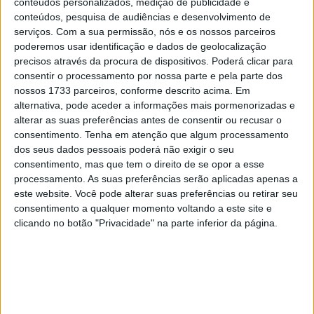
conteúdos personalizados, medição de publicidade e
10 MARÇO, 2023
conteúdos, pesquisa de audiências e desenvolvimento de
serviços.
Com a sua permissão, nós e os nossos parceiros
Câmaras e intercomunicadores em
poderemos usar identificação e dados de geolocalização
capacetes e a lei
precisos através da procura de dispositivos. Poderá clicar para
16 JUNHO, 2026
consentir o processamento por nossa parte e pela parte dos
nossos 1733 parceiros, conforme descrito acima. Em
A fábrica da Lambretta renasce das ruínas
alternativa, pode aceder a informações mais pormenorizadas e
21 JUNHO, 2026
alterar as suas preferências antes de consentir ou recusar o
consentimento.
Tenha em atenção que algum processamento
dos seus dados pessoais poderá não exigir o seu
consentimento, mas que tem o direito de se opor a esse
processamento. As suas preferências serão aplicadas apenas a
este website. Você pode alterar suas preferências ou retirar seu
consentimento a qualquer momento voltando a este site e
Sobre
clicando no botão "Privacidade" na parte inferior da página.
Especialistas em Motos, MotoGP, MXGP, Enduro, SuperBikes,
Motocross, Trial