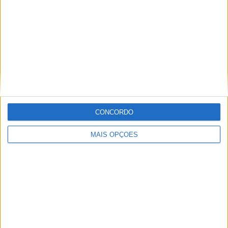
Informação importante
Ficha técnica
Estatuto editorial
Política de cookies
Política de privacidade
Termos e condições
Informação Legal
CONCORDO
Como anunciar
MAIS OPÇÕES
Tags
Adventure
Cafe Racer
China
Customização
EICMA
equipamento
Euro 5
Motas
Motos
Motos Elétricas
Naked
scooter
Scooters Elétricas
GRUPO V