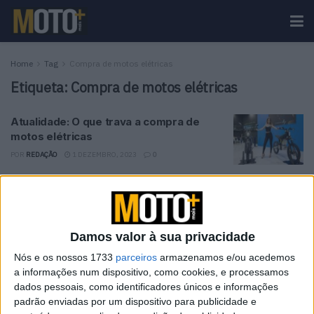
Home
Tag
Compra de motos elétricas
Etiqueta:
Compra de motos elétricas
Atualidade: O que trava a compra de
motos elétricas
POR
REDAÇÃO
1 DEZEMBRO, 2023
0
Tendências
Comentários
Novidades
Damos valor à sua privacidade
KTM muda oficialmente de nome
15 JANEIRO, 2026
Nós e os nossos 1733
parceiros
armazenamos e/ou acedemos
a informações num dispositivo, como cookies, e processamos
dados pessoais, como identificadores únicos e informações
Top 10 – As dez melhores protagonistas da
padrão enviadas por um dispositivo para publicidade e
categoria Moto 125