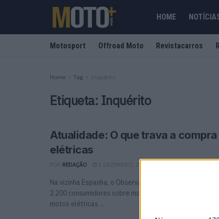
HOME
NOTÍCIA
Motosport
Offroad Moto
Revistacarros
Home
Tag
Inquérito
Etiqueta:
Inquérito
Atualidade: O que trava a compra
elétricas
POR
REDAÇÃO
1 DEZEMBRO, 2023
0
Na vizinha Espanha, o Observatório Cetelem questionou
2.200 consumidores sobre mobilidade sustentável e, so
motos elétricas ...