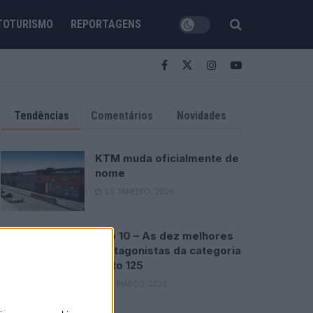
TOTURISMO
REPORTAGENS
Tendências
Comentários
Novidades
KTM muda oficialmente de
nome
15 JANEIRO, 2026
Top 10 – As dez melhores
protagonistas da categoria
Moto 125
10 MARÇO, 2023