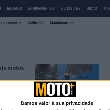
S
ENSAIOS
EQUIPAMENTOS
CLÁSSICAS
DICAS
MO
Revistamotos
Calibre12
Mundonautico
 de motos
 um universo de
bretudo, sobre
Damos valor à sua privacidade