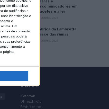
vo, como cookies, e
Câmaras e
por um dispositivo
intercomunicadores em
sa de audiências e
capacetes e a lei
usar identificação e
16 JUNHO, 2026
nsentir o
o acima. Em
A fábrica da Lambretta
s antes de consentir
renasce das ruínas
 pessoais poderá
21 JUNHO, 2026
s suas preferências
 consentimento a
da página.
GRUPO V
Motomais
na
Offroad moto
Revistacarros