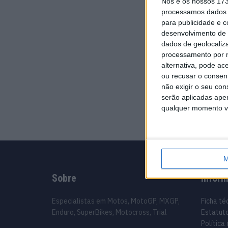
Nós e os nossos 17
processamos dados p
para publicidade e 
desenvolvimento de 
dados de geolocaliza
processamento por n
alternativa, pode ac
ou recusar o consen
não exigir o seu co
serão aplicadas apen
qualquer momento vol
M
Sobre
Infor
Especialistas em Motos, MotoGP, MXGP,
Ficha té
Enduro, SuperBikes, Motocross, Trial
Estatuto
Política