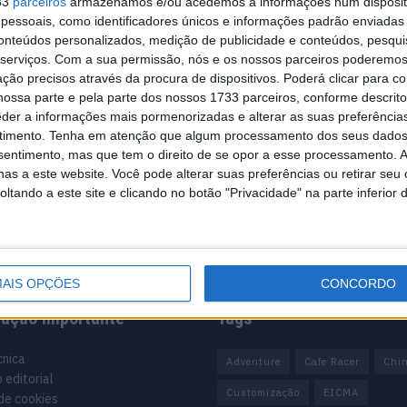
33
parceiros
armazenamos e/ou acedemos a informações num dispositi
essoais, como identificadores únicos e informações padrão enviadas 
conteúdos personalizados, medição de publicidade e conteúdos, pesqui
serviços.
Com a sua permissão, nós e os nossos parceiros poderemos 
ção precisos através da procura de dispositivos. Poderá clicar para co
ossa parte e pela parte dos nossos 1733 parceiros, conforme descrit
eder a informações mais pormenorizadas e alterar as suas preferência
timento.
Tenha em atenção que algum processamento dos seus dados
nsentimento, mas que tem o direito de se opor a esse processamento. A
as a este website. Você pode alterar suas preferências ou retirar seu
tando a este site e clicando no botão "Privacidade" na parte inferior 
AIS OPÇÕES
CONCORDO
mação importante
Tags
cnica
Adventure
Cafe Racer
Chi
 editorial
Customização
EICMA
 de cookies