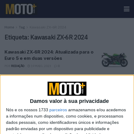
Home
Tag
Kawasaki ZX-6R 2024
Etiqueta:
Kawasaki ZX-6R 2024
Kawasaki ZX-6R 2024: Atualizada para o
Euro 5 e em duas versões
POR
REDAÇÃO
19 MAIO, 2023
0
Tendências
Comentários
Novidades
Damos valor à sua privacidade
KTM muda oficialmente de nome
15 JANEIRO, 2026
Nós e os nossos 1733
parceiros
armazenamos e/ou acedemos
a informações num dispositivo, como cookies, e processamos
dados pessoais, como identificadores únicos e informações
Top 10 – As dez melhores protagonistas da
padrão enviadas por um dispositivo para publicidade e
categoria Moto 125