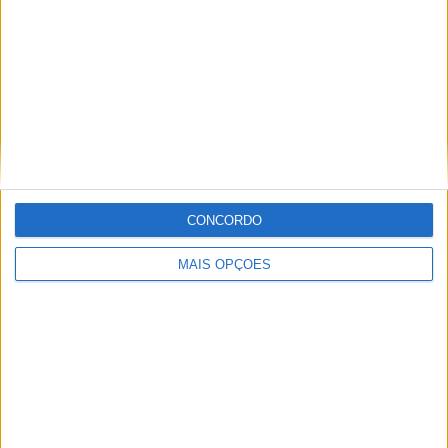
Informação importante
Ficha técnica
Estatuto editorial
Política de cookies
Política de privacidade
Termos e condições
Informação Legal
CONCORDO
Como anunciar
MAIS OPÇÕES
Tags
Adventure
Cafe Racer
China
Customização
EICMA
equipamento
Euro 5
Motas
Motos
Motos Elétricas
Naked
scooter
Scooters Elétricas
GRUPO V