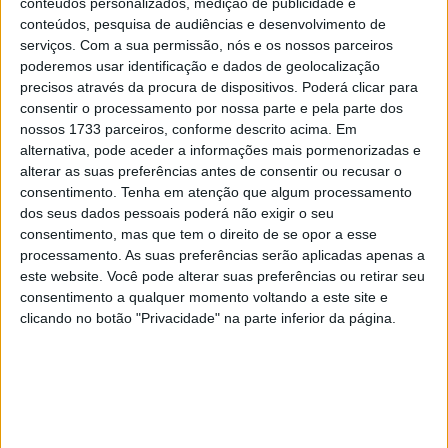
conteúdos personalizados, medição de publicidade e
10 MARÇO, 2023
conteúdos, pesquisa de audiências e desenvolvimento de
serviços.
Com a sua permissão, nós e os nossos parceiros
Câmaras e intercomunicadores em
poderemos usar identificação e dados de geolocalização
capacetes e a lei
precisos através da procura de dispositivos. Poderá clicar para
16 JUNHO, 2026
consentir o processamento por nossa parte e pela parte dos
nossos 1733 parceiros, conforme descrito acima. Em
A fábrica da Lambretta renasce das ruínas
alternativa, pode aceder a informações mais pormenorizadas e
21 JUNHO, 2026
alterar as suas preferências antes de consentir ou recusar o
consentimento.
Tenha em atenção que algum processamento
dos seus dados pessoais poderá não exigir o seu
consentimento, mas que tem o direito de se opor a esse
processamento. As suas preferências serão aplicadas apenas a
este website. Você pode alterar suas preferências ou retirar seu
consentimento a qualquer momento voltando a este site e
Sobre
clicando no botão "Privacidade" na parte inferior da página.
Especialistas em Motos, MotoGP, MXGP, Enduro, SuperBikes,
Motocross, Trial