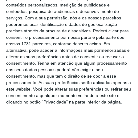
15 JANEIRO, 2026
conteúdos personalizados, medição de publicidade e
conteúdos, pesquisa de audiências e desenvolvimento de
Top 10 – As dez melhores protagonistas da
serviços.
Com a sua permissão, nós e os nossos parceiros
categoria Moto 125
poderemos usar identificação e dados de geolocalização
10 MARÇO, 2023
precisos através da procura de dispositivos. Poderá clicar para
consentir o processamento por nossa parte e pela parte dos
Câmaras e intercomunicadores em
nossos 1731 parceiros, conforme descrito acima. Em
capacetes e a lei
alternativa, pode aceder a informações mais pormenorizadas e
alterar as suas preferências antes de consentir ou recusar o
16 JUNHO, 2026
consentimento.
Tenha em atenção que algum processamento
A fábrica da Lambretta renasce das ruínas
dos seus dados pessoais poderá não exigir o seu
consentimento, mas que tem o direito de se opor a esse
21 JUNHO, 2026
processamento. As suas preferências serão aplicadas apenas a
este website. Você pode alterar suas preferências ou retirar seu
consentimento a qualquer momento voltando a este site e
clicando no botão "Privacidade" na parte inferior da página.
Sobre