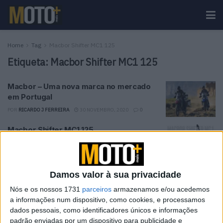
Home
Tag
Macbor Shifter MC1 125
Etiqueta:
Macbor Shifter MC1 125
Macbor – Uma nova marca no mercado
em Portugal
POR
RICARDO J FERREIRA
30 NOVEMBRO, 2020
0
Macbor Shifter MC1 125
POR
PCORREAMENDES
27 NOVEMBRO, 2018
0
Damos valor à sua privacidade
Tendências
Comentários
Novidades
Nós e os nossos 1731
parceiros
armazenamos e/ou acedemos
a informações num dispositivo, como cookies, e processamos
dados pessoais, como identificadores únicos e informações
KTM muda oficialmente de nome
padrão enviadas por um dispositivo para publicidade e