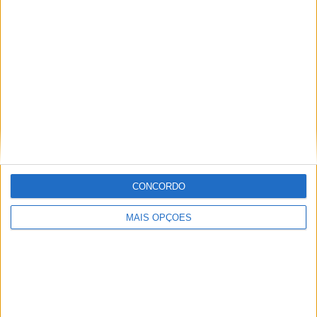
Especialistas em Motos, MotoGP, MXGP, Enduro, SuperBikes,
Motocross, Trial
Informação importante
Ficha técnica
Estatuto editorial
Política de cookies
Política de privacidade
CONCORDO
Termos e condições
Informação Legal
MAIS OPÇÕES
Como anunciar
Tags
Adventure
Cafe Racer
China
Customização
EICMA
equipamento
Euro 5
Motas
Motos
Motos Elétricas