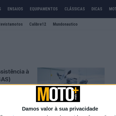
S
ENSAIOS
EQUIPAMENTOS
CLÁSSICAS
DICAS
MO
Revistamotos
Calibre12
Mundonautico
sistência à
SAS)
de segurança Jin-
Damos valor à sua privacidade