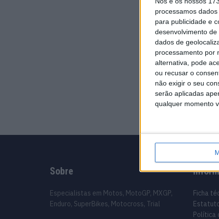
Nós e os nossos 17
processamos dados p
para publicidade e 
desenvolvimento de 
dados de geolocaliza
processamento por n
alternativa, pode ac
ou recusar o consen
não exigir o seu co
serão aplicadas apen
qualquer momento vol
M
Sobre
Infor
Especialistas em Motos, MotoGP, MXGP,
Ficha té
Enduro, SuperBikes, Motocross, Trial
Estatuto
Política