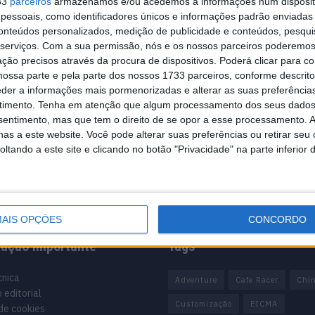
33
parceiros
armazenamos e/ou acedemos a informações num dispositi
essoais, como identificadores únicos e informações padrão enviadas 
conteúdos personalizados, medição de publicidade e conteúdos, pesqui
serviços.
Com a sua permissão, nós e os nossos parceiros poderemos 
ção precisos através da procura de dispositivos. Poderá clicar para co
ossa parte e pela parte dos nossos 1733 parceiros, conforme descrit
eder a informações mais pormenorizadas e alterar as suas preferência
timento.
Tenha em atenção que algum processamento dos seus dados
nsentimento, mas que tem o direito de se opor a esse processamento. A
as a este website. Você pode alterar suas preferências ou retirar seu
tando a este site e clicando no botão "Privacidade" na parte inferior 
AIS OPÇÕES
CONCORDO
mação importante
Tags
cnica
Adventure
Cafe Racer
Chi
 editorial
Customização
EICMA
 de cookies