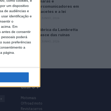
vo, como cookies, e
Câmaras e
por um dispositivo
intercomunicadores em
sa de audiências e
capacetes e a lei
usar identificação e
16 JUNHO, 2026
nsentir o
o acima. Em
A fábrica da Lambretta
s antes de consentir
renasce das ruínas
 pessoais poderá
21 JUNHO, 2026
s suas preferências
 consentimento a
da página.
GRUPO V
Motomais
na
Offroad moto
Revistacarros