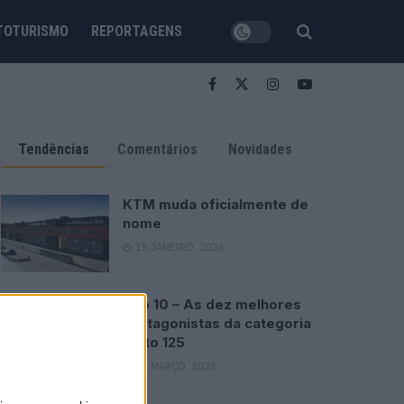
TOTURISMO
REPORTAGENS
Tendências
Comentários
Novidades
KTM muda oficialmente de
nome
15 JANEIRO, 2026
Top 10 – As dez melhores
protagonistas da categoria
Moto 125
10 MARÇO, 2023