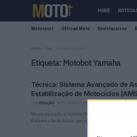
HOME
NOTÍCIA
Motosport
Offroad Moto
Revistacarros
Home
Tag
Motobot Yamaha
Etiqueta:
Motobot Yamaha
Técnica: Sistema Avançado de As
Estabilização de Motociclos (AM
POR
REDAÇÃO
30 JANEIRO, 2025
0
No ano passado, a Yamaha Motor anunciou a sua visão 
Ki Kanno x Jin-Ki Anzen, que visa criar ...