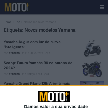
Home
Tag
Novos modelos Yamaha
Etiqueta:
Novos modelos Yamaha
Yamaha Augur com luz de curva
‘inteligente’
POR
REDAÇÃO
21 JUNHO, 2024
0
Scoop: Futura Yamaha R9 no outono de
2024?
POR
REDAÇÃO
5 MARÇO, 2024
0
Yamaha Grand Filano 125: A irmã mais
nova da D’elight
POR
REDAÇÃO
21 FEVEREIRO, 2024
0
Yamaha R9 chega este ano,
Damos valor à sua privacidade