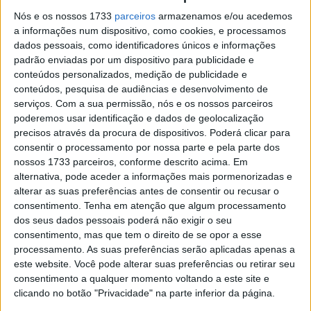
acompanhada pela ‘picante’ R9M
Nós e os nossos 1733
parceiros
armazenamos e/ou acedemos
POR
REDAÇÃO
20 FEVEREIRO, 2024
0
a informações num dispositivo, como cookies, e processamos
dados pessoais, como identificadores únicos e informações
Nova Yamaha R9 avança em 2024
padrão enviadas por um dispositivo para publicidade e
POR
REDAÇÃO
30 JANEIRO, 2025
0
conteúdos personalizados, medição de publicidade e
conteúdos, pesquisa de audiências e desenvolvimento de
serviços.
Com a sua permissão, nós e os nossos parceiros
Yamaha Augur: Uma scooter inspirada no
poderemos usar identificação e dados de geolocalização
Star Wars
precisos através da procura de dispositivos. Poderá clicar para
POR
REDAÇÃO
24 FEVEREIRO, 2023
0
consentir o processamento por nossa parte e pela parte dos
nossos 1733 parceiros, conforme descrito acima. Em
2023 assinala o 25º aniversário da
alternativa, pode aceder a informações mais pormenorizadas e
Yamaha YZF-R1
alterar as suas preferências antes de consentir ou recusar o
POR
REDAÇÃO
30 JANEIRO, 2025
0
consentimento.
Tenha em atenção que algum processamento
dos seus dados pessoais poderá não exigir o seu
Yamaha R9: A próxima desportiva de
consentimento, mas que tem o direito de se opor a esse
Iwata?
processamento. As suas preferências serão aplicadas apenas a
POR
REDAÇÃO
30 JANEIRO, 2025
0
este website. Você pode alterar suas preferências ou retirar seu
consentimento a qualquer momento voltando a este site e
Uma nova Yamaha Ténéré 900 em
clicando no botão "Privacidade" na parte inferior da página.
projeto?