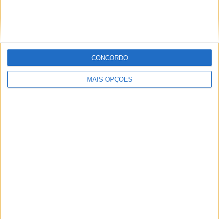
Sobre
CONCORDO
Especialistas em Motos, MotoGP, MXGP, Enduro, SuperBikes,
MAIS OPÇÕES
Motocross, Trial
Informação importante
Ficha técnica
Estatuto editorial
Política de cookies
Política de privacidade
Termos e condições