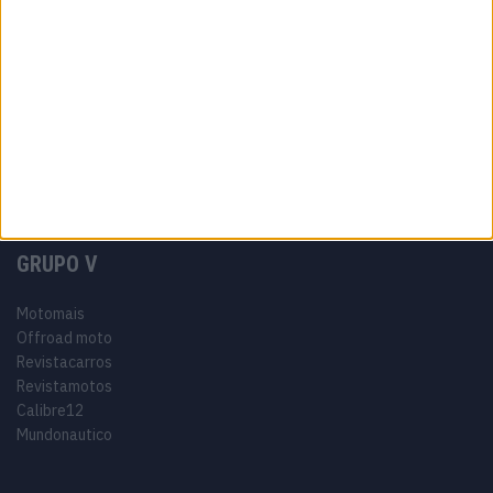
Informação Legal
Como anunciar
Tags
Adventure
Cafe Racer
China
Customização
EICMA
equipamento
Euro 5
Motas
Motos
Motos Elétricas
Naked
scooter
Scooters Elétricas
GRUPO V
Motomais
Offroad moto
Revistacarros
Revistamotos
Calibre12
Mundonautico