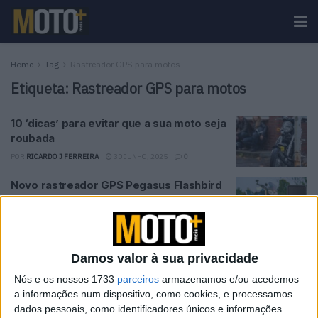
Home
Tag
Rastreador GPS para motos
Etiqueta:
Rastreador GPS para motos
10 ‘dicas’ para evitar que a sua moto seja
roubada
POR
RICARDO J FERREIRA
30 JUNHO, 2025
0
Novo rastreador GPS Pegasus Flashbird
POR
REDAÇÃO
31 JANEIRO, 2025
0
Invoxia GPS Tracker: Rastreador GPS
Damos valor à sua privacidade
para motos
Nós e os nossos 1733
parceiros
armazenamos e/ou acedemos
POR
REDAÇÃO
31 JANEIRO, 2025
0
a informações num dispositivo, como cookies, e processamos
dados pessoais, como identificadores únicos e informações