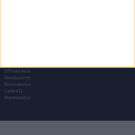
Adventure
Cafe Racer
China
Customização
EICMA
equipamento
Euro 5
Motas
Motos
Motos Elétricas
Naked
scooter
Scooters Elétricas
GRUPO V
Motomais
Offroad moto
Revistacarros
Revistamotos
Calibre12
Mundonautico
Purchase Now
Features
Demo
Support