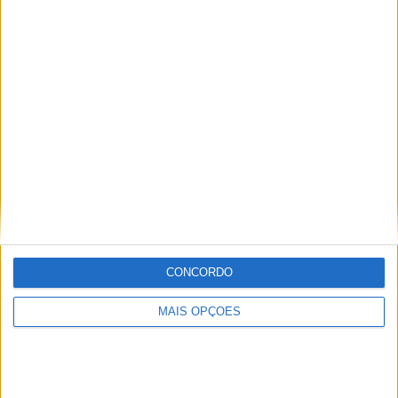
Sobre
Especialistas em Motos, MotoGP, MXGP, Enduro, SuperBikes,
Motocross, Trial
Informação importante
Ficha técnica
Estatuto editorial
CONCORDO
Política de cookies
Política de privacidade
MAIS OPÇÕES
Termos e condições
Informação Legal
Como anunciar
Tags