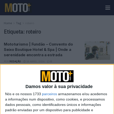
Home
Tag
roteiro
Etiqueta:
roteiro
Mototurismo | Fundão – Convento do
Seixo Boutique Hotel & Spa | Onde a
serenidade encontra a estrada
POR
REDAÇÃO
18 ABRIL, 2026
0
Tendências
Comentários
Novidades
Damos valor à sua privacidade
KTM muda oficialmente de nome
Nós e os nossos 1733
parceiros
armazenamos e/ou acedemos
15 JANEIRO, 2026
a informações num dispositivo, como cookies, e processamos
dados pessoais, como identificadores únicos e informações
padrão enviadas por um dispositivo para publicidade e
Top 10 – As dez melhores protagonistas da