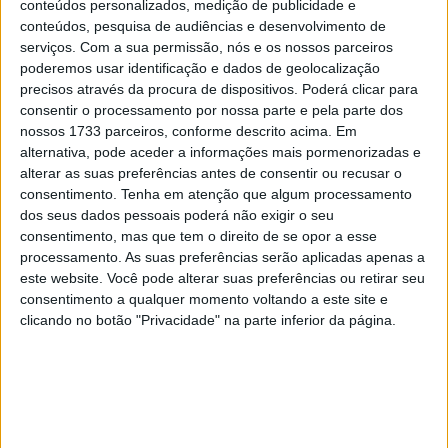
categoria Moto 125
conteúdos personalizados, medição de publicidade e
conteúdos, pesquisa de audiências e desenvolvimento de
10 MARÇO, 2023
serviços.
Com a sua permissão, nós e os nossos parceiros
poderemos usar identificação e dados de geolocalização
Câmaras e intercomunicadores em
capacetes e a lei
precisos através da procura de dispositivos. Poderá clicar para
consentir o processamento por nossa parte e pela parte dos
16 JUNHO, 2026
nossos 1733 parceiros, conforme descrito acima. Em
alternativa, pode aceder a informações mais pormenorizadas e
A fábrica da Lambretta renasce das ruínas
alterar as suas preferências antes de consentir ou recusar o
21 JUNHO, 2026
consentimento.
Tenha em atenção que algum processamento
dos seus dados pessoais poderá não exigir o seu
consentimento, mas que tem o direito de se opor a esse
processamento. As suas preferências serão aplicadas apenas a
este website. Você pode alterar suas preferências ou retirar seu
consentimento a qualquer momento voltando a este site e
clicando no botão "Privacidade" na parte inferior da página.
Sobre
Especialistas em Motos, MotoGP, MXGP, Enduro, SuperBikes,
Motocross, Trial