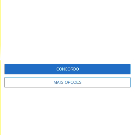
Informação importante
Ficha técnica
Estatuto editorial
Política de cookies
Política de privacidade
Termos e condições
Informação Legal
CONCORDO
Como anunciar
MAIS OPÇÕES
Tags
Adventure
Cafe Racer
China
Customização
EICMA
equipamento
Euro 5
Motas
Motos
Motos Elétricas
Naked
scooter
Scooters Elétricas