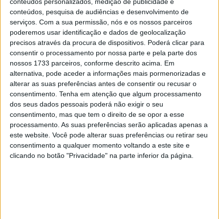
conteúdos personalizados, medição de publicidade e
10 MARÇO, 2023
conteúdos, pesquisa de audiências e desenvolvimento de
serviços.
Com a sua permissão, nós e os nossos parceiros
Câmaras e intercomunicadores em
poderemos usar identificação e dados de geolocalização
capacetes e a lei
precisos através da procura de dispositivos. Poderá clicar para
16 JUNHO, 2026
consentir o processamento por nossa parte e pela parte dos
nossos 1733 parceiros, conforme descrito acima. Em
A fábrica da Lambretta renasce das ruínas
alternativa, pode aceder a informações mais pormenorizadas e
21 JUNHO, 2026
alterar as suas preferências antes de consentir ou recusar o
consentimento.
Tenha em atenção que algum processamento
dos seus dados pessoais poderá não exigir o seu
consentimento, mas que tem o direito de se opor a esse
processamento. As suas preferências serão aplicadas apenas a
este website. Você pode alterar suas preferências ou retirar seu
consentimento a qualquer momento voltando a este site e
Sobre
clicando no botão "Privacidade" na parte inferior da página.
Especialistas em Motos, MotoGP, MXGP, Enduro, SuperBikes,
Motocross, Trial