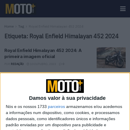
Home
Tag
Royal Enfield Himalayan 452 2024
Etiqueta:
Royal Enfield Himalayan 452 2024
Royal Enfield Himalayan 452 2024: A
primeira imagem oficial
POR
REDAÇÃO
10 OUTUBRO, 2023
0
Tendências
Comentários
Novidades
Damos valor à sua privacidade
KTM muda oficialmente de nome
15 JANEIRO, 2026
Nós e os nossos 1733
parceiros
armazenamos e/ou acedemos
a informações num dispositivo, como cookies, e processamos
dados pessoais, como identificadores únicos e informações
Top 10 – As dez melhores protagonistas da
padrão enviadas por um dispositivo para publicidade e
categoria Moto 125