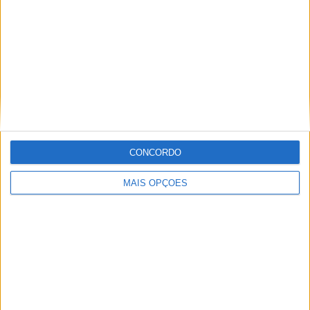
Informação importante
Ficha técnica
Estatuto editorial
Política de cookies
Política de privacidade
Termos e condições
Informação Legal
CONCORDO
Como anunciar
MAIS OPÇÕES
Tags
Adventure
Cafe Racer
China
Customização
EICMA
equipamento
Euro 5
Motas
Motos
Motos Elétricas
Naked
scooter
Scooters Elétricas
GRUPO V