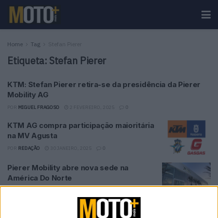
Home
Tag
Stefan Pierer
Etiqueta:
Stefan Pierer
KTM: Stefan Pierer retira-se da presidência da Pierer
Mobility AG
POR
MIGUEL FRAGOSO
2 FEVEREIRO, 2025
0
KTM AG compra participação maioritária
na MV Agusta
POR
REDAÇÃO
30 JANEIRO, 2025
0
Pierer Mobility abre nova sede na
América Do Norte
POR
REDAÇÃO
30 JANEIRO, 2025
0
Varese em ‘estado de choque’ com a