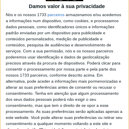
entrevista de Stefan Pierer
Damos valor à sua privacidade
POR
REDAÇÃO
30 JANEIRO, 2025
0
Nós e os nossos 1733
parceiros
armazenamos e/ou acedemos
Stefan Pierer: “Os motociclistas a sério
a informações num dispositivo, como cookies, e processamos
não compram motos eléctricas”
dados pessoais, como identificadores únicos e informações
padrão enviadas por um dispositivo para publicidade e
POR
REDAÇÃO
30 JANEIRO, 2025
0
conteúdos personalizados, medição de publicidade e
KTM e Bajaj reforçam laços para apostar
conteúdos, pesquisa de audiências e desenvolvimento de
nas 650
serviços.
Com a sua permissão, nós e os nossos parceiros
poderemos usar identificação e dados de geolocalização
POR
REDAÇÃO
30 JANEIRO, 2025
0
precisos através da procura de dispositivos. Poderá clicar para
consentir o processamento por nossa parte e pela parte dos
Industria: Um milhão de motos KTM
nossos 1733 parceiros, conforme descrito acima. Em
produzidas na Índia e caminho aberto
alternativa, pode aceder a informações mais pormenorizadas e
para a eletrificação
alterar as suas preferências antes de consentir ou recusar o
POR
REDAÇÃO
30 JANEIRO, 2025
0
consentimento.
Tenha em atenção que algum processamento
dos seus dados pessoais poderá não exigir o seu
Cinco novos modelos KTM 490 para
consentimento, mas que tem o direito de se opor a esse
chegar
processamento. As suas preferências serão aplicadas apenas a
POR
REDAÇÃO
19 MAIO, 2022
0
este website. Você pode alterar suas preferências ou retirar seu
consentimento a qualquer momento voltando a este site e
As motos ajudam a economia e o