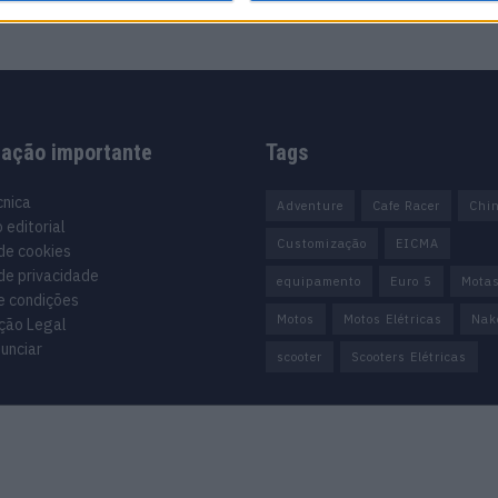
mação importante
Tags
cnica
Adventure
Cafe Racer
Chi
 editorial
Customização
EICMA
 de cookies
 de privacidade
equipamento
Euro 5
Mota
e condições
Motos
Motos Elétricas
Nak
ção Legal
unciar
scooter
Scooters Elétricas