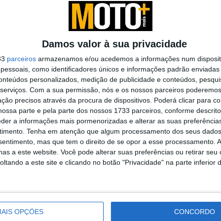
 um novo
Damos valor à sua privacidade
33
parceiros
armazenamos e/ou acedemos a informações num dispositi
 fazer uma
essoais, como identificadores únicos e informações padrão enviadas 
conteúdos personalizados, medição de publicidade e conteúdos, pesqui
..
serviços.
Com a sua permissão, nós e os nossos parceiros poderemos 
ção precisos através da procura de dispositivos. Poderá clicar para co
ossa parte e pela parte dos nossos 1733 parceiros, conforme descrit
eder a informações mais pormenorizadas e alterar as suas preferência
 site
timento.
Tenha em atenção que algum processamento dos seus dados
nsentimento, mas que tem o direito de se opor a esse processamento. A
as a este website. Você pode alterar suas preferências ou retirar seu
tando a este site e clicando no botão "Privacidade" na parte inferior 
tuguês da sua
..
AIS OPÇÕES
CONCORDO