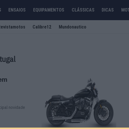
S
ENSAIOS
EQUIPAMENTOS
CLÁSSICAS
DICAS
MO
Revistamotos
Calibre12
Mundonautico
tugal
 em
cipal novidade