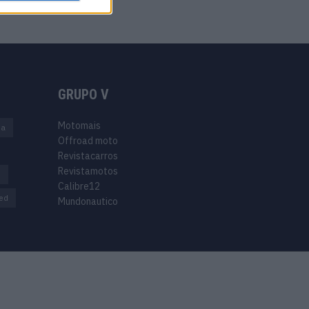
GRUPO V
Motomais
na
Offroad moto
Revistacarros
Revistamotos
s
Calibre12
ed
Mundonautico
Purchase Now
Features
Demo
Support