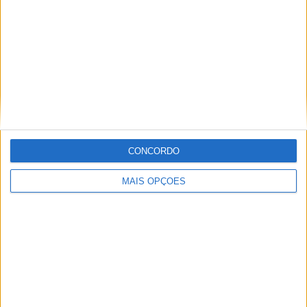
Informação importante
Ficha técnica
Estatuto editorial
Política de cookies
Política de privacidade
Termos e condições
Informação Legal
CONCORDO
Como anunciar
MAIS OPÇÕES
Tags
Adventure
Cafe Racer
China
Customização
EICMA
equipamento
Euro 5
Motas
Motos
Motos Elétricas
Naked
scooter
Scooters Elétricas
GRUPO V