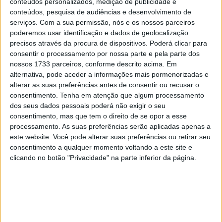
conteúdos personalizados, medição de publicidade e
10 MARÇO, 2023
conteúdos, pesquisa de audiências e desenvolvimento de
serviços.
Com a sua permissão, nós e os nossos parceiros
Câmaras e intercomunicadores em
poderemos usar identificação e dados de geolocalização
capacetes e a lei
precisos através da procura de dispositivos. Poderá clicar para
16 JUNHO, 2026
consentir o processamento por nossa parte e pela parte dos
nossos 1733 parceiros, conforme descrito acima. Em
A fábrica da Lambretta renasce das ruínas
alternativa, pode aceder a informações mais pormenorizadas e
21 JUNHO, 2026
alterar as suas preferências antes de consentir ou recusar o
consentimento.
Tenha em atenção que algum processamento
dos seus dados pessoais poderá não exigir o seu
consentimento, mas que tem o direito de se opor a esse
processamento. As suas preferências serão aplicadas apenas a
este website. Você pode alterar suas preferências ou retirar seu
consentimento a qualquer momento voltando a este site e
Sobre
clicando no botão "Privacidade" na parte inferior da página.
Especialistas em Motos, MotoGP, MXGP, Enduro, SuperBikes,
Motocross, Trial