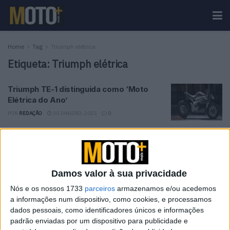
Home
Tag
Triumph elétrica
Etiqueta:
Triumph elétrica
Triumph TE-1 distinguida como ‘Moto
Elétrica do Ano’
POR
REDAÇÃO
30 JANEIRO, 2025
0
Tendências
Comentários
Novidades
Damos valor à sua privacidade
KTM muda oficialmente de nome
15 JANEIRO, 2026
Nós e os nossos 1733
parceiros
armazenamos e/ou acedemos
a informações num dispositivo, como cookies, e processamos
dados pessoais, como identificadores únicos e informações
Top 10 – As dez melhores protagonistas da
padrão enviadas por um dispositivo para publicidade e
categoria Moto 125