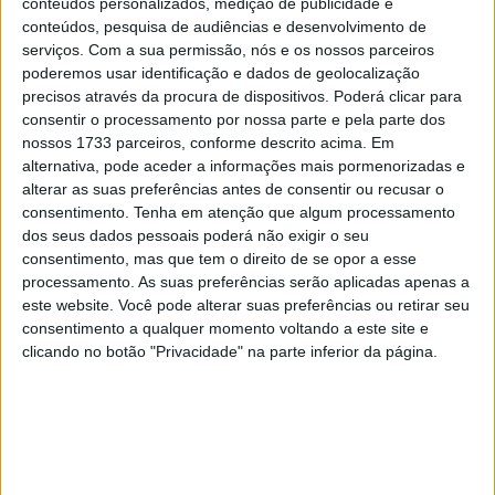
conteúdos personalizados, medição de publicidade e
10 MARÇO, 2023
conteúdos, pesquisa de audiências e desenvolvimento de
serviços.
Com a sua permissão, nós e os nossos parceiros
Câmaras e intercomunicadores em
poderemos usar identificação e dados de geolocalização
capacetes e a lei
precisos através da procura de dispositivos. Poderá clicar para
16 JUNHO, 2026
consentir o processamento por nossa parte e pela parte dos
nossos 1733 parceiros, conforme descrito acima. Em
A fábrica da Lambretta renasce das ruínas
alternativa, pode aceder a informações mais pormenorizadas e
21 JUNHO, 2026
alterar as suas preferências antes de consentir ou recusar o
consentimento.
Tenha em atenção que algum processamento
dos seus dados pessoais poderá não exigir o seu
consentimento, mas que tem o direito de se opor a esse
processamento. As suas preferências serão aplicadas apenas a
este website. Você pode alterar suas preferências ou retirar seu
consentimento a qualquer momento voltando a este site e
Sobre
clicando no botão "Privacidade" na parte inferior da página.
Especialistas em Motos, MotoGP, MXGP, Enduro, SuperBikes,
Motocross, Trial