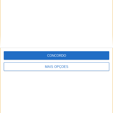
Informação importante
Ficha técnica
Estatuto editorial
Política de cookies
Política de privacidade
Termos e condições
Informação Legal
CONCORDO
Como anunciar
MAIS OPÇÕES
Tags
Adventure
Cafe Racer
China
Customização
EICMA
equipamento
Euro 5
Motas
Motos
Motos Elétricas
Naked
scooter
Scooters Elétricas
GRUPO V