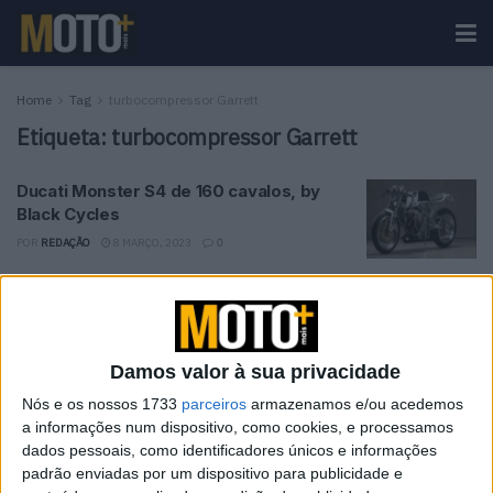
Home
Tag
turbocompressor Garrett
Etiqueta:
turbocompressor Garrett
Ducati Monster S4 de 160 cavalos, by
Black Cycles
POR
REDAÇÃO
8 MARÇO, 2023
0
Tendências
Comentários
Novidades
Damos valor à sua privacidade
KTM muda oficialmente de nome
15 JANEIRO, 2026
Nós e os nossos 1733
parceiros
armazenamos e/ou acedemos
a informações num dispositivo, como cookies, e processamos
dados pessoais, como identificadores únicos e informações
Top 10 – As dez melhores protagonistas da
padrão enviadas por um dispositivo para publicidade e
categoria Moto 125