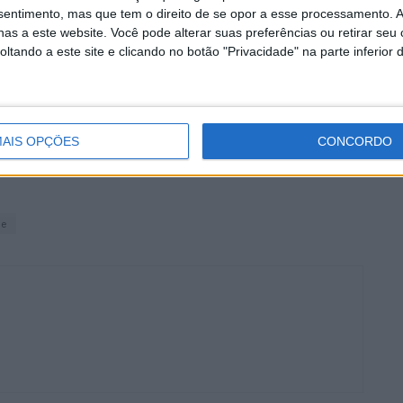
nsentimento, mas que tem o direito de se opor a esse processamento. A
as a este website. Você pode alterar suas preferências ou retirar seu
tando a este site e clicando no botão "Privacidade" na parte inferior 
AIS OPÇÕES
CONCORDO
Impermeável 100% Apache
he