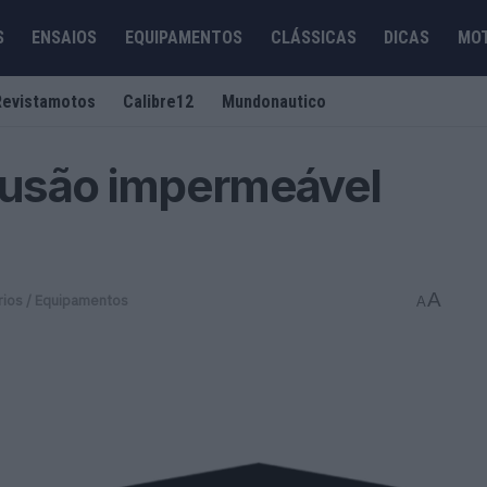
S
ENSAIOS
EQUIPAMENTOS
CLÁSSICAS
DICAS
MO
Revistamotos
Calibre12
Mundonautico
lusão impermeável
A
ios / Equipamentos
A