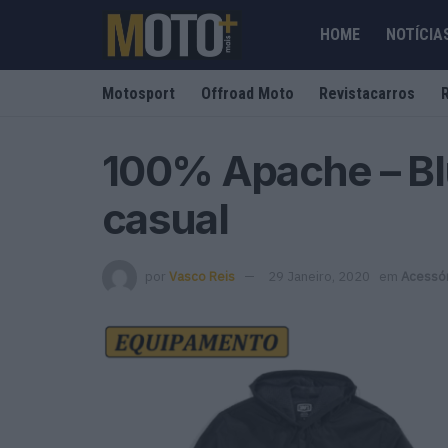
HOME
NOTÍCIA
Motosport
Offroad Moto
Revistacarros
100% Apache – B
casual
por
Vasco Reis
29 Janeiro, 2020
em
Acessór