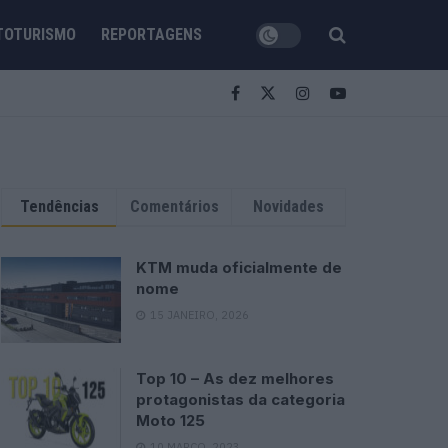
TOTURISMO
REPORTAGENS
Tendências
Comentários
Novidades
KTM muda oficialmente de
nome
15 JANEIRO, 2026
Top 10 – As dez melhores
protagonistas da categoria
Moto 125
10 MARÇO, 2023