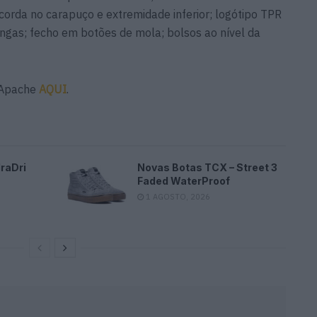
orda no carapuço e extremidade inferior; logótipo TPR
ngas; fecho em botões de mola; bolsos ao nível da
 Apache
AQUI
.
raDri
Novas Botas TCX – Street 3
Faded WaterProof
1 AGOSTO, 2026