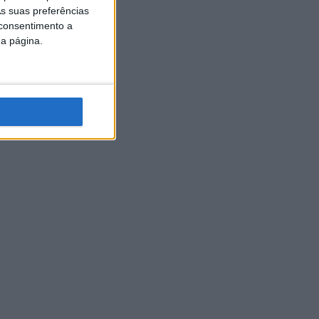
s suas preferências
 consentimento a
da página.