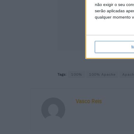
não exigir o seu co
serão aplicadas apen
qualquer momento vol
M
Tags:
100%
100% Apache
Apac
Vasco Reis