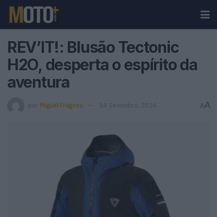
REV’IT!: Blusão Tectonic
H2O, desperta o espírito da
aventura
A
por
Miguel Fragoso
14 Setembro, 2024
A