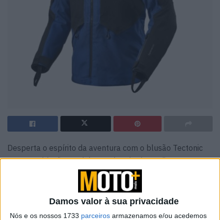
Desperta o espírito da aventura com o blusão Tectonic
H2O. Um blusão modular e adaptável aos diversos
climas, que está pronto para levá-lo aos lugares mais
ousados.
Damos valor à sua privacidade
Como funciona
Nós e os nossos 1733
parceiros
armazenamos e/ou acedemos