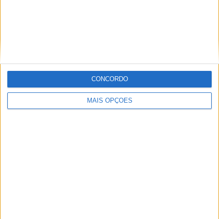
MAIS INFO
AQU
I
Imagem:Goldenbat
Tags:
2024
Blusão Rev'It
equipamento
Motas
Motos
Tectonic H20
CONCORDO
MAIS OPÇÕES
Miguel Fragoso
Artigos relacionados