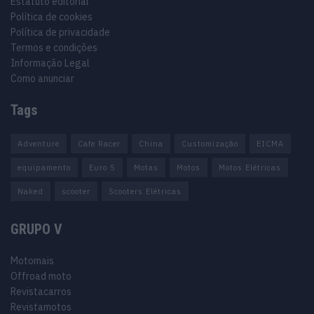
Estatuto editorial
Política de cookies
Política de privacidade
Termos e condições
Informação Legal
Como anunciar
Tags
Adventure
Cafe Racer
China
Customização
EICMA
equipamento
Euro 5
Motas
Motos
Motos Elétricas
Naked
scooter
Scooters Elétricas
GRUPO V
Motomais
Offroad moto
Revistacarros
Revistamotos