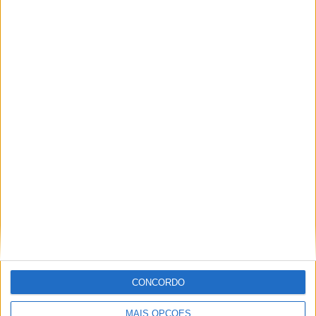
Novas Botas TCX – Street 3 Faded
WaterProof
POR
PAULO ARAÚJO
1 AGOSTO, 2026
CONCORDO
MAIS OPÇÕES