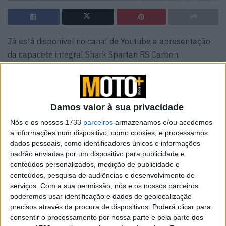
Já está disponível no canal de Youtube a apresentação
da capacete integral Shark Spartan RS Carbon.
Com uma calota fabricada em fibra de vidro e fibra de
carbono, este capacete da marca francesa oferece
proteção de topo, cumprindo já as novas normas de
Damos valor à sua privacidade
segurança EC 22.06. Seja para circular numa moto
Nós e os nossos 1733
parceiros
armazenamos e/ou acedemos
Naked
, desportiva ou
Sport Touring
, a Shark garante a
a informações num dispositivo, como cookies, e processamos
melhor proteção e conforto com o Spartan RS Carbon.
dados pessoais, como identificadores únicos e informações
padrão enviadas por um dispositivo para publicidade e
Para mais informações podem consultar o site da marca
conteúdos personalizados, medição de publicidade e
e do importador para o nosso país, a Lusomotos.
conteúdos, pesquisa de audiências e desenvolvimento de
serviços.
Com a sua permissão, nós e os nossos parceiros
poderemos usar identificação e dados de geolocalização
Artigos relacionados
precisos através da procura de dispositivos. Poderá clicar para
consentir o processamento por nossa parte e pela parte dos
Novas Botas TCX – Street 3 Faded