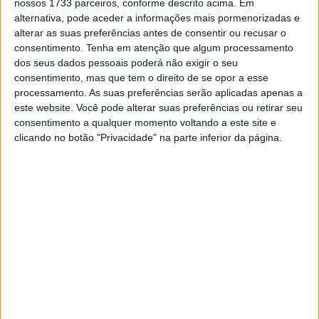
nossos 1733 parceiros, conforme descrito acima. Em
WaterProof
alternativa, pode aceder a informações mais pormenorizadas e
1 AGOSTO, 2026
alterar as suas preferências antes de consentir ou recusar o
consentimento.
Tenha em atenção que algum processamento
Arai de sucesso em sucesso
dos seus dados pessoais poderá não exigir o seu
31 JULHO, 2026
consentimento, mas que tem o direito de se opor a esse
processamento. As suas preferências serão aplicadas apenas a
este website. Você pode alterar suas preferências ou retirar seu
consentimento a qualquer momento voltando a este site e
clicando no botão "Privacidade" na parte inferior da página.
https://shark-helmets.com/fr_FR/
https://www.lusomotos.com/