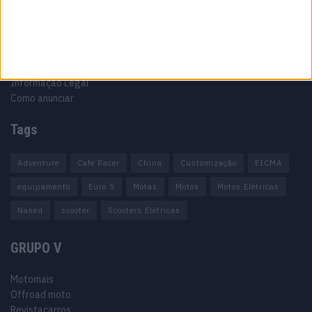
Ficha técnica
Estatuto editorial
Política de cookies
Política de privacidade
Termos e condições
Informação Legal
Como anunciar
Tags
Adventure
Cafe Racer
China
Customização
EICMA
equipamento
Euro 5
Motas
Motos
Motos Elétricas
Naked
scooter
Scooters Elétricas
GRUPO V
Motomais
Offroad moto
Revistacarros