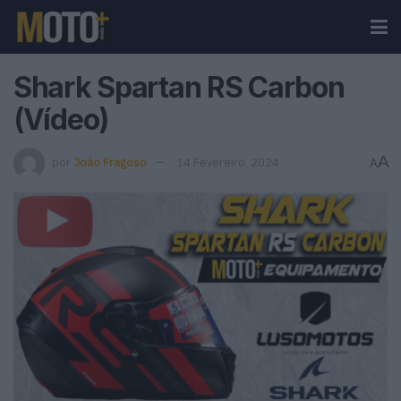
Shark Spartan RS Carbon
(Vídeo)
A
por
João Fragoso
14 Fevereiro, 2024
A