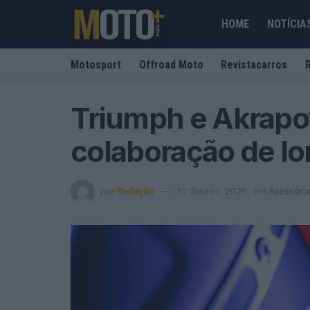
HOME
NOTÍCIA
Motosport
Offroad Moto
Revistacarros
Triumph e Akrapo
colaboração de lo
por
Redação
31 Janeiro, 2025
em
Acessório