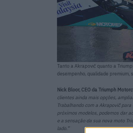
Tanto a Akrapovič quanto a Triump
desempenho, qualidade premium, so
Nick Bloor, CEO da Triumph Motorc
clientes ainda mais opções, amplia
Trabalhando com a Akrapovič para 
próximos modelos, podemos dar aos
e a sensação da sua nova moto Tri
lado.”