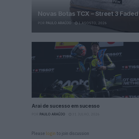
Novas Botas TCX – Street 3 Fade
POR
PAULO ARAÚJO
1 AGOSTO, 2026
Arai de sucesso em sucesso
POR
PAULO ARAÚJO
31 JULHO, 2026
Please
login
to join discussion