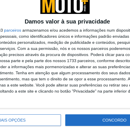
Damos valor à sua privacidade
treet 3
Arai de sucesso em sucesso
33
parceiros
armazenamos e/ou acedemos a informações num dispositi
31 JULHO, 2026
essoais, como identificadores únicos e informações padrão enviadas 
conteúdos personalizados, medição de publicidade e conteúdos, pesqui
serviços.
Com a sua permissão, nós e os nossos parceiros poderemos 
ção precisos através da procura de dispositivos. Poderá clicar para co
ossa parte e pela parte dos nossos 1733 parceiros, conforme descrit
eder a informações mais pormenorizadas e alterar as suas preferência
timento.
Tenha em atenção que algum processamento dos seus dados
nsentimento, mas que tem o direito de se opor a esse processamento. A
ič acrescentou
:
“Como empresa, estamos muito
as a este website. Você pode alterar suas preferências ou retirar seu
colaboração com a Triumph. Estamos honrados em
tando a este site e clicando no botão "Privacidade" na parte inferior 
ica e com um enorme legado. Como empresas,
 os nossos engenheiros já estão a trabalhar em
desenvolver sistemas de escape para modelos Triumph
ndo versões que irão surpreender muitos. Esta é uma
AIS OPÇÕES
CONCORDO
tante para Akrapovič, e estamos todos ansiosos por