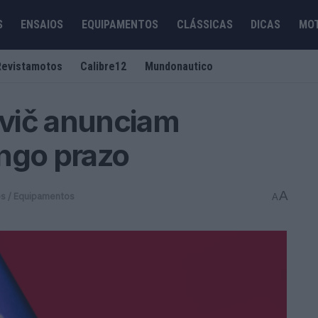
S
ENSAIOS
EQUIPAMENTOS
CLÁSSICAS
DICAS
MO
Revistamotos
Calibre12
Mundonautico
vič anunciam
ngo prazo
A
s / Equipamentos
A