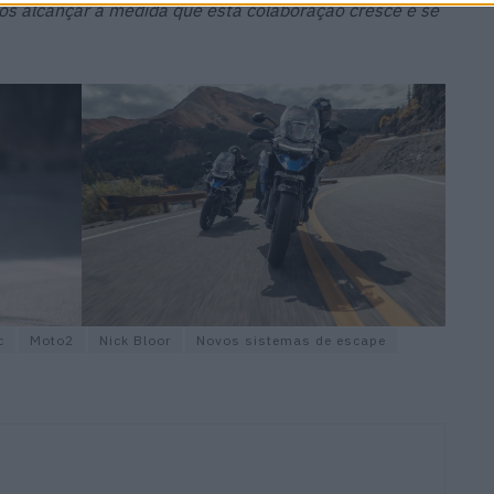
os alcançar à medida que esta colaboração cresce e se
c
Moto2
Nick Bloor
Novos sistemas de escape