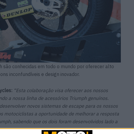
h são conhecidas em todo o mundo por oferecer alto
ns inconfundíveis e design inovador.
ycles:
“Esta colaboração visa oferecer aos nossos
ndo a nossa linha de acessórios Triumph genuínos.
desenvolver novos sistemas de escape para os nossos
 motociclistas a oportunidade de melhorar a resposta
umph, sabendo que os dois foram desenvolvidos lado a