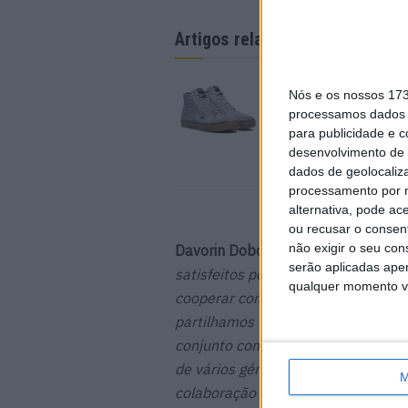
Artigos relacionados
Novas Botas TCX – S
Nós e os nossos 17
Faded WaterProof
processamos dados p
1 AGOSTO, 2026
para publicidade e 
desenvolvimento de 
dados de geolocaliza
processamento por n
alternativa, pode ac
ou recusar o consen
não exigir o seu co
Davorin Dobočnik, CEO da Akrapov
serão aplicadas apen
satisfeitos por iniciar esta nova 
qualquer momento vol
cooperar com uma marca tão icón
partilhamos valores semelhantes e
conjunto com os da Triumph para 
de vários géneros de motos, inclui
M
colaboração entusiasmante e impor