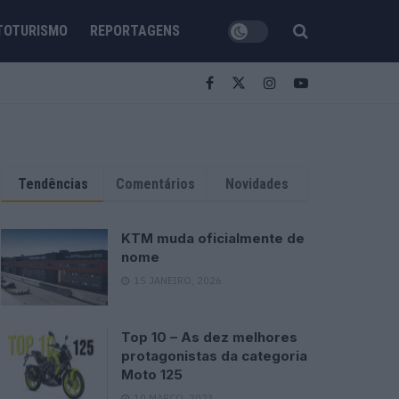
TOTURISMO
REPORTAGENS
Tendências
Comentários
Novidades
KTM muda oficialmente de
nome
15 JANEIRO, 2026
Top 10 – As dez melhores
protagonistas da categoria
Moto 125
10 MARÇO, 2023