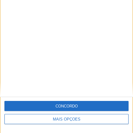
CARACTERÍSTICAS
Eliminator 500
TÉCNICAS
MOTOR
Tipo
DOHC, 8 válvulas, refrigeração
líquida
Cilindrada
451 cc
Potência
45 cv @ 9.000rpm
Binário
42,6 Nm @ 6.000 rpm
Nº de Cilindros
Bicilíndrico
CONCORDO
TRANSMISSÃO
MAIS OPÇÕES
Caixa de Velocidades
6 Velocidades