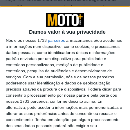
carta A2, com um motor muito disponível, com boa
entrega e extremamente redondo em toda a faixa de
rotação, pecando talvez por falta de alma em baixos
regimes. Por experiência própria, tendo sido proprietário
Damos valor à sua privacidade
de uma Ninja 400, posso, com certeza, afirmar que este
Nós e os nossos 1733
parceiros
armazenamos e/ou acedemos
renovado bloco mantém todas as características do seu
a informações num dispositivo, como cookies, e processamos
antecessor, ganhando valências em todos os
dados pessoais, como identificadores únicos e informações
padrão enviadas por um dispositivo para publicidade e
departamentos que precisava de evoluir. Agora com 451
conteúdos personalizados, medição de publicidade e
cc ao invés de 399 cc, e apesar de ter reduzido a sua
conteúdos, pesquisa de audiências e desenvolvimento de
potência máxima para 45 cv, contra 49 cv que
serviços.
Com a sua permissão, nós e os nossos parceiros
encontrávamos no bloco anterior, o novo bicilíndrico
poderemos usar identificação e dados de geolocalização
paralelo da Kawasaki está melhor a todos os níveis.
precisos através da procura de dispositivos. Poderá clicar para
consentir o processamento por nossa parte e pela parte dos
Sentimos efetivamente o incremento de cilindrada,
nossos 1733 parceiros, conforme descrito acima. Em
principalmente quando circulamos em cidade e a
alternativa, pode aceder a informações mais pormenorizadas e
velocidades mais reduzidas, estando agora o motor mais
alterar as suas preferências antes de consentir ou recusar o
dócil e capaz de aceitar muito bem mudanças altas e
consentimento.
Tenha em atenção que algum processamento
dos seus dados pessoais poderá não exigir o seu
baixas rotações. Isto deve-se não só ao aumento de