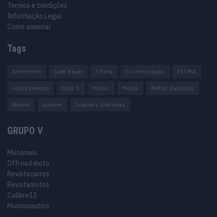
Termos e condições
Informação Legal
Como anunciar
Tags
Adventure
Cafe Racer
China
Customização
EICMA
equipamento
Euro 5
Motas
Motos
Motos Elétricas
Naked
scooter
Scooters Elétricas
GRUPO V
Motomais
Offroad moto
Revistacarros
Revistamotos
Calibre12
Mundonautico