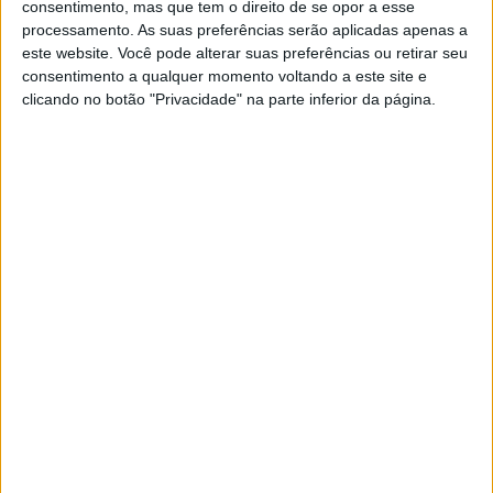
consentimento, mas que tem o direito de se opor a esse
cilindrada, mas também a um aumento do binário. E
processamento. As suas preferências serão aplicadas apenas a
apesar de ter perdido potência máxima, a maior
este website. Você pode alterar suas preferências ou retirar seu
disponibilidade permite que o motor se alongue mais em
consentimento a qualquer momento voltando a este site e
clicando no botão "Privacidade" na parte inferior da página.
toda a faixa de rotação, permitindo agora explorar toda a
potência disponível de forma homogénea até ao limite de
rotações.
Uma custom, por isso…