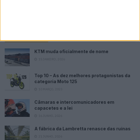
Please
login
to join discussion
Tendências
Comentários
Novidades
KTM muda oficialmente de nome
15 JANEIRO, 2026
Top 10 – As dez melhores protagonistas da
categoria Moto 125
10 MARÇO, 2023
Câmaras e intercomunicadores em
capacetes e a lei
16 JUNHO, 2026
A fábrica da Lambretta renasce das ruínas
21 JUNHO, 2026