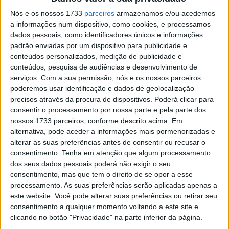
Nós e os nossos 1733
parceiros
armazenamos e/ou acedemos
a informações num dispositivo, como cookies, e processamos
dados pessoais, como identificadores únicos e informações
padrão enviadas por um dispositivo para publicidade e
conteúdos personalizados, medição de publicidade e
conteúdos, pesquisa de audiências e desenvolvimento de
serviços.
Com a sua permissão, nós e os nossos parceiros
poderemos usar identificação e dados de geolocalização
precisos através da procura de dispositivos. Poderá clicar para
Por isso percebemos que este novo modelo, a Jet X, seja
consentir o processamento por nossa parte e pela parte dos
nossos 1733 parceiros, conforme descrito acima. Em
também uma 125cc, modelo que fará parte da família
alternativa, pode aceder a informações mais pormenorizadas e
Jet 14, a qual a partir do início de 2022 deixou de existir
alterar as suas preferências antes de consentir ou recusar o
em versão refrigerada a ar e aumentando a qualidade
consentimento.
Tenha em atenção que algum processamento
dos seus acabamentos.
dos seus dados pessoais poderá não exigir o seu
consentimento, mas que tem o direito de se opor a esse
A SYM classifica a sua Jet X como uma scooter compacta
processamento. As suas preferências serão aplicadas apenas a
este website. Você pode alterar suas preferências ou retirar seu
embora na nossa opinião e na designação que sempre
consentimento a qualquer momento voltando a este site e
demos a este tipo de scooters a classificamos como uma
clicando no botão "Privacidade" na parte inferior da página.
Scooter Urbana. È verdade que tem pormenores que a