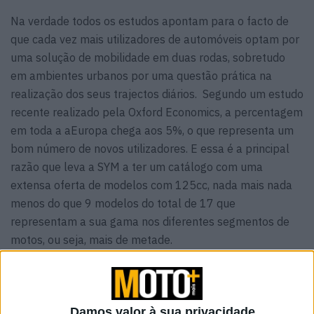
Na verdade todos os estudos apontam para o facto de
que cada vez mais utilizadores de automóveis optam por
uma solução de mobilidade em duas rodas, sobretudo
em ambientes urbanos por uma questão prática na
realização dos seus trajectos diários. Segundo um estudo
recente realizado pela Oxford Economics, a percentagem
em toda a aEuropa chega aos 5%, o que representa um
bom número de novos utilizadores. E essa é a principal
razão que leva a SYM a ter um catálogo com uma
extensa oferta de modelos com 125cc, nada mais nada
menos do que 9 modelos do total de 17 que
representam a sua gama nos diferentes segmentos de
motos, ou seja, mais de metade.
Damos valor à sua privacidade