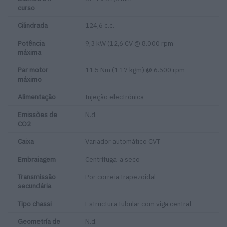
curso
Cilindrada
124,6 c.c.
Potência
9,3 kW (12,6 CV @ 8.000 rpm
máxima
Par motor
11,5 Nm (1,17 kgm) @ 6.500 rpm
máximo
Alimentação
Injeção electrónica
Emissões de
N.d.
CO2
Caixa
Variador automático CVT
Embraiagem
Centrífuga a seco
Transmissão
Por correia trapezoidal
secundária
Tipo chassi
Estructura tubular com viga central
Geometría de
N.d.