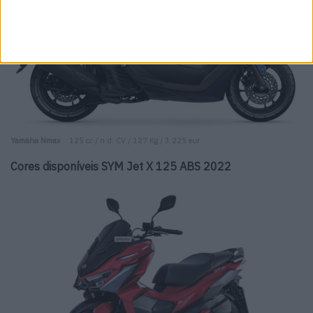
Yamaha Nmax
125 cc / n.d. CV / 127 Kg / 3.225 eur
Cores disponíveis SYM Jet X 125 ABS 2022