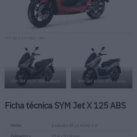
SYM Jet X 125 ABS – Red
SYM Jet X 125 ABS – Black
SYM Jet X 125 ABS – Grey
Ficha técnica SYM Jet X 125 ABS
Motor
1 cilindro 4T LC SOHC 4 V
Diâmetro x
52,4 x 57,8 mm