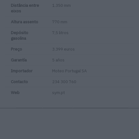
Distância entre
1.350 mm
eixos
Altura assento
770 mm
Depósito
7,5 litros
gasolina
Preço
3.399 euros
Garantía
5 años
Importador
Moteo Portugal SA
Contacto
234 300 760
Web
sym.pt
Tags:
SYM 2022
SYM JET 14
SYM Jet X 125 ABS 2022