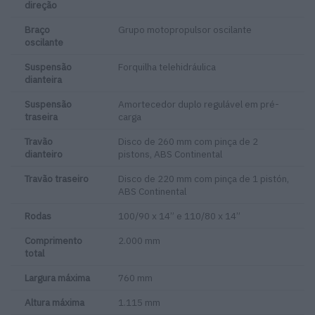
direção
Braço
Grupo motopropulsor oscilante
oscilante
Suspensão
Forquilha telehidráulica
dianteira
Suspensão
Amortecedor duplo regulável em pré-
traseira
carga
Travão
Disco de 260 mm com pinça de 2
dianteiro
pistons, ABS Continental
Travão traseiro
Disco de 220 mm com pinça de 1 pistón,
ABS Continental
Rodas
100/90 x 14” e 110/80 x 14”
Comprimento
2.000 mm
total
Largura máxima
760 mm
Altura máxima
1.115 mm