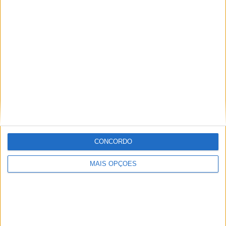
electrónica. Atinge uma potência de 12,6 cv, mais do que
suficiente para cumprir o objectivo para a qual foi
pensada: circular pela cidade e subúrbios.
CONCORDO
MAIS OPÇÕES
Não oferece acelerações fulminantes no entanto
demonstra um desempenho superior a outras scooters