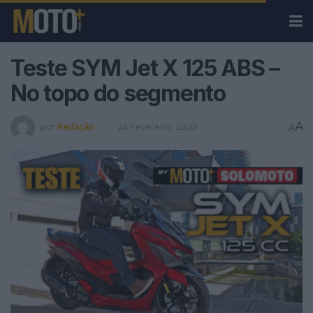
Teste SYM Jet X 125 ABS –
No topo do segmento
A
por
Redação
24 Fevereiro, 2023
A