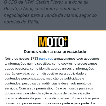
O CEO da KTM, Stefan Pierer, e a dona da
Ducati, a Audi, chegaram a entabular
negociações para a venda da marca, segundo
notícias de Itália.
Pierer enfatiza:
“A compra da Ducati está fora de
questão desde dezembro.”
Damos valor à sua privacidade
Nós e os nossos 1733
parceiros
armazenamos e/ou acedemos
a informações num dispositivo, como cookies, e processamos
dados pessoais, como identificadores únicos e informações
padrão enviadas por um dispositivo para publicidade e
conteúdos personalizados, medição de publicidade e
conteúdos, pesquisa de audiências e desenvolvimento de
serviços.
Com a sua permissão, nós e os nossos parceiros
poderemos usar identificação e dados de geolocalização
precisos através da procura de dispositivos. Poderá clicar para
consentir o processamento por nossa parte e pela parte dos