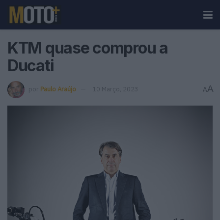
KTM quase comprou a
Ducati
A
por
Paulo Araújo
10 Março, 2023
A