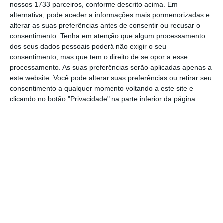
nossos 1733 parceiros, conforme descrito acima. Em
alternativa, pode aceder a informações mais pormenorizadas e
alterar as suas preferências antes de consentir ou recusar o
consentimento.
Tenha em atenção que algum processamento
dos seus dados pessoais poderá não exigir o seu
consentimento, mas que tem o direito de se opor a esse
processamento. As suas preferências serão aplicadas apenas a
Em 7 de dezembro de 2017, o presidente executivo da
este website. Você pode alterar suas preferências ou retirar seu
KTM, Stefan Pierer, fez manchete em todo o mundo numa
consentimento a qualquer momento voltando a este site e
entrevista quando anunciou pela primeira vez que estava
clicando no botão "Privacidade" na parte inferior da página.
interessado na aquisição da Ducati, que tinha sido
comprada cinco anos antes pelo Grupo VW sob o
comando de Ferdinand Piéch por cerca de 730 milhões
de euros.
Dentro do Grupo VW, a Ducati foi então atribuída ao
Grupo Audi, que também inclui a Lamborghini, como
fabricante de motocicletas desportivas.
Stefan Pierer garantiu repetidamente que não construirá