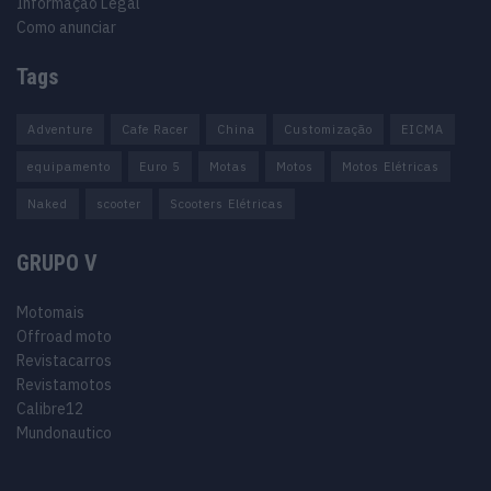
Informação Legal
Como anunciar
Tags
Adventure
Cafe Racer
China
Customização
EICMA
equipamento
Euro 5
Motas
Motos
Motos Elétricas
Naked
scooter
Scooters Elétricas
GRUPO V
Motomais
Offroad moto
Revistacarros
Revistamotos
Calibre12
Mundonautico