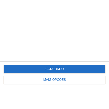
KTM muda oficialmente de nome
15 JANEIRO, 2026
Top 10 – As dez melhores protagonistas da
categoria Moto 125
10 MARÇO, 2023
Câmaras e intercomunicadores em
capacetes e a lei
16 JUNHO, 2026
A fábrica da Lambretta renasce das ruínas
CONCORDO
21 JUNHO, 2026
MAIS OPÇÕES
Sobre