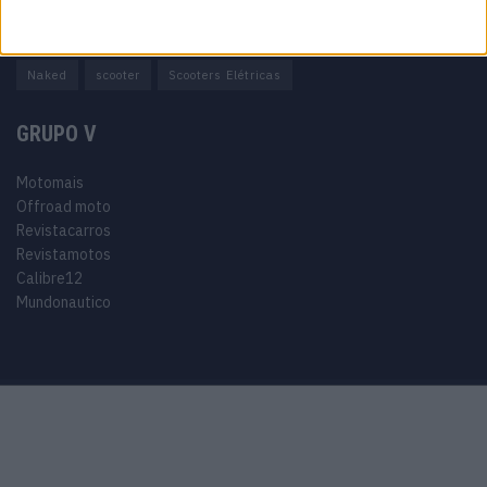
Adventure
Cafe Racer
China
Customização
EICMA
equipamento
Euro 5
Motas
Motos
Motos Elétricas
Naked
scooter
Scooters Elétricas
GRUPO V
Motomais
Offroad moto
Revistacarros
Revistamotos
Calibre12
Mundonautico
Purchase Now
Features
Demo
Support
© 2024 Motomais copyright