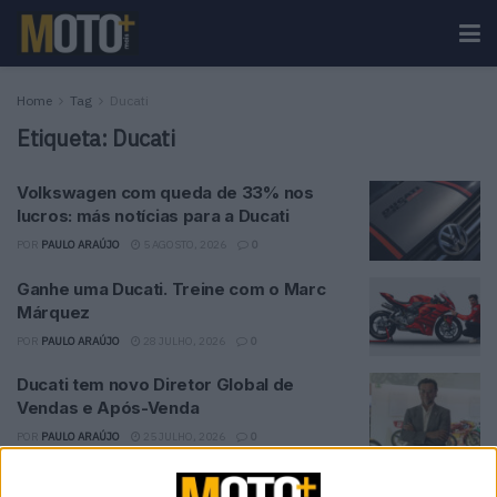
Home
Tag
Ducati
Etiqueta:
Ducati
Volkswagen com queda de 33% nos
lucros: más notícias para a Ducati
POR
PAULO ARAÚJO
5 AGOSTO, 2026
0
Ganhe uma Ducati. Treine com o Marc
Márquez
POR
PAULO ARAÚJO
28 JULHO, 2026
0
Ducati tem novo Diretor Global de
Vendas e Após-Venda
POR
PAULO ARAÚJO
25 JULHO, 2026
0
DRE Racetrack: Ducati Racing Academy