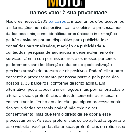
regressa a Misano
POR
PAULO ARAÚJO
24 JULHO, 2026
0
Damos valor à sua privacidade
World Ducati Week, Edição do Centenário
Nós e os nossos 1733
parceiros
armazenamos e/ou acedemos
foi um evento recordista
a informações num dispositivo, como cookies, e processamos
dados pessoais, como identificadores únicos e informações
POR
PAULO ARAÚJO
19 JULHO, 2026
0
padrão enviadas por um dispositivo para publicidade e
conteúdos personalizados, medição de publicidade e
Oferta Ducati em equipamento
conteúdos, pesquisa de audiências e desenvolvimento de
POR
PAULO ARAÚJO
14 JULHO, 2026
0
serviços.
Com a sua permissão, nós e os nossos parceiros
poderemos usar identificação e dados de geolocalização
precisos através da procura de dispositivos. Poderá clicar para
Réplica rara da Ducati Mike Hailwood vai
consentir o processamento por nossa parte e pela parte dos
a leilão
nossos 1733 parceiros, conforme descrito acima. Em
POR
PAULO ARAÚJO
13 JULHO, 2026
0
alternativa, pode aceder a informações mais pormenorizadas e
alterar as suas preferências antes de consentir ou recusar o
Brembo ganha um Red Dot- mas não pela
consentimento.
Tenha em atenção que algum processamento
razão óbvia
dos seus dados pessoais poderá não exigir o seu
POR
PAULO ARAÚJO
12 JULHO, 2026
0
consentimento, mas que tem o direito de se opor a esse
processamento. As suas preferências serão aplicadas apenas a
Ducati e We Are 93 sorteiam uma
este website. Você pode alterar suas preferências ou retirar seu
Panigale V2 edição Marc Márquez