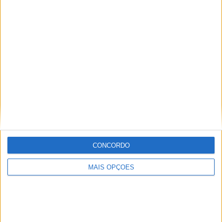
KTM muda oficialmente de nome
15 JANEIRO, 2026
Top 10 – As dez melhores protagonistas da
categoria Moto 125
10 MARÇO, 2023
Câmaras e intercomunicadores em
capacetes e a lei
16 JUNHO, 2026
A fábrica da Lambretta renasce das ruínas
CONCORDO
21 JUNHO, 2026
MAIS OPÇÕES