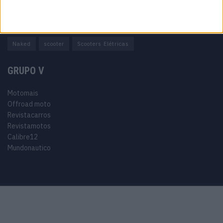
Adventure
Cafe Racer
China
Customização
EICMA
equipamento
Euro 5
Motas
Motos
Motos Elétricas
Naked
scooter
Scooters Elétricas
GRUPO V
Motomais
Offroad moto
Revistacarros
Revistamotos
Calibre12
Mundonautico
Purchase Now
Features
Demo
Support
© 2024 Motomais copyright