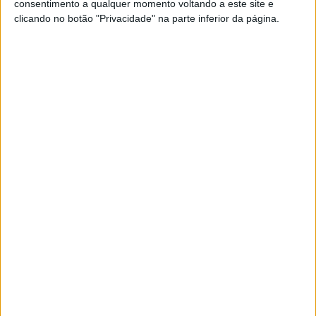
consentimento a qualquer momento voltando a este site e
POR
PAULO ARAÚJO
14 MAIO, 2026
0
clicando no botão "Privacidade" na parte inferior da página.
Marcas irmãs da Jetmar KTM e
Husqvarna em campanha
POR
PAULO ARAÚJO
10 MAIO, 2026
0
Gama de motocross KTM 2027 coberta
pela Garantia Premium do Fabricante
POR
PAULO ARAÚJO
3 MAIO, 2026
0
KTM celebra a vitória no Dakar com dois
modelos 450 Rally Replica
POR
PAULO ARAÚJO
3 MAIO, 2026
0
1
2
…
23
Tendências
Comentários
Novidades