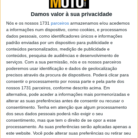
Incrível Águeda recebe o MXGP de
Portugal este fim-de-semana!
Damos valor à sua privacidade
POR
PAULO ARAÚJO
26 JUNHO, 2026
0
Nós e os nossos 1731
parceiros
armazenamos e/ou acedemos
Dicas e Truques para Condução Trail |
a informações num dispositivo, como cookies, e processamos
Preparado para o off-road?
dados pessoais, como identificadores únicos e informações
padrão enviadas por um dispositivo para publicidade e
POR
REDAÇÃO
16 JUNHO, 2026
0
conteúdos personalizados, medição de publicidade e
KTM contrata Christof Lischka, ex-guru
conteúdos, pesquisa de audiências e desenvolvimento de
técnico da BMW Motorrad
serviços.
Com a sua permissão, nós e os nossos parceiros
poderemos usar identificação e dados de geolocalização
POR
PAULO ARAÚJO
11 JUNHO, 2026
0
precisos através da procura de dispositivos. Poderá clicar para
Escândalo na KTM ou ‘lobby EU’ em ação
consentir o processamento por nossa parte e pela parte dos
outra vez?
nossos 1731 parceiros, conforme descrito acima. Em
alternativa, pode aceder a informações mais pormenorizadas e
POR
PAULO ARAÚJO
30 MAIO, 2026
0
alterar as suas preferências antes de consentir ou recusar o
KTM AG divulga os resultados do
consentimento.
Tenha em atenção que algum processamento
primeiro trimestre de 2026
dos seus dados pessoais poderá não exigir o seu
consentimento, mas que tem o direito de se opor a esse
POR
PAULO ARAÚJO
15 MAIO, 2026
0
processamento. As suas preferências serão aplicadas apenas a
este website. Você pode alterar suas preferências ou retirar seu
Novas KTM XC apresentadas