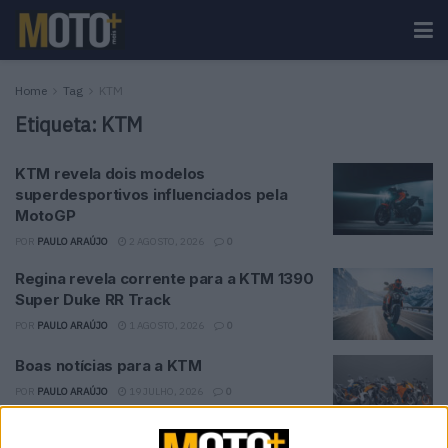
Home
Tag
KTM
Etiqueta:
KTM
KTM revela dois modelos
superdesportivos influenciados pela
MotoGP
POR
PAULO ARAÚJO
2 AGOSTO, 2026
0
Regina revela corrente para a KTM 1390
Super Duke RR Track
POR
PAULO ARAÚJO
1 AGOSTO, 2026
0
Boas notícias para a KTM
POR
PAULO ARAÚJO
19 JULHO, 2026
0