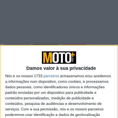
Depois de um fim de semana de
Damos valor à sua privacidade
sensações mistas no Grande Prémio de
Nós e os nossos 1733
parceiros
armazenamos e/ou acedemos
a informações num dispositivo, como cookies, e processamos
Portugal, com um ‘nulo’ na Sprint Race e
dados pessoais, como identificadores únicos e informações
um oitavo lugar tirado a ferros após uma
padrão enviadas por um dispositivo para publicidade e
corrida de recuperação, Fabio Quartararo
conteúdos personalizados, medição de publicidade e
conteúdos, pesquisa de audiências e desenvolvimento de
parte para a prova argentina determinado
serviços.
Com a sua permissão, nós e os nossos parceiros
a subir na classificação.
poderemos usar identificação e dados de geolocalização