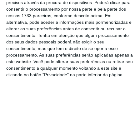
precisos através da procura de dispositivos. Poderá clicar para
“Considerando a minha posição após a primeira volta da
consentir o processamento por nossa parte e pela parte dos
nossos 1733 parceiros, conforme descrito acima. Em
corrida portuguesa, acho que fiz um bom trabalho ao
alternativa, pode aceder a informações mais pormenorizadas e
conseguir o oitavo lugar e ainda assim marcar pontos.
alterar as suas preferências antes de consentir ou recusar o
Contudo, sem pontos na Sprint, já estamos um pouco
consentimento.
Tenha em atenção que algum processamento
atrasados na classificação – mas a época ainda é muito
dos seus dados pessoais poderá não exigir o seu
longa, e já temos uma oportunidade de subir na
consentimento, mas que tem o direito de se opor a esse
processamento. As suas preferências serão aplicadas apenas a
classificação este fim-de-semana!.”
Disse hoje Fabio
este website. Você pode alterar suas preferências ou retirar seu
Quartararo, já no circuito Termas de Rio Hondo, na
consentimento a qualquer momento voltando a este site e
Argentina.
clicando no botão "Privacidade" na parte inferior da página.
O piloto francês da Yamaha só rodou na pista de Termas
de Rio Hondo duas vezes antes na categoria rainha e em
ambas as ocasiões garantiu o oitavo lugar na corrida. E
por isso está ansioso por melhorar esse resultado no
fim-de-semana, mas consciente que não será fácil
“Termas não é a minha melhor pista, mas penso que