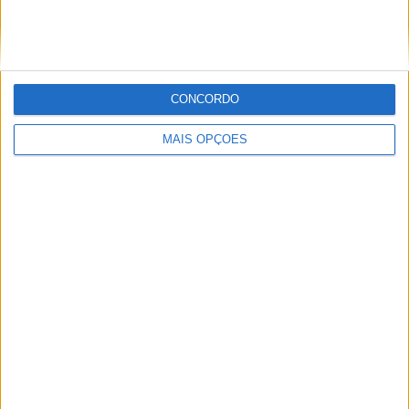
Novos Polaris apresentados
CONCORDO
POR
PAULO ARAÚJO
7 AGOSTO, 2026
MAIS OPÇÕES
Vem aí o 42º Passeio de Antigas de Sintra
POR
PAULO ARAÚJO
7 AGOSTO, 2026