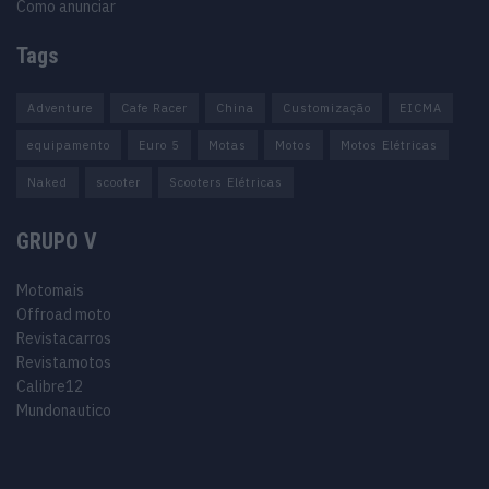
Como anunciar
Tags
Adventure
Cafe Racer
China
Customização
EICMA
equipamento
Euro 5
Motas
Motos
Motos Elétricas
Naked
scooter
Scooters Elétricas
GRUPO V
Motomais
Offroad moto
Revistacarros
Revistamotos
Calibre12
Mundonautico