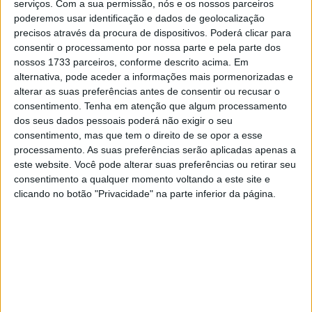
serviços.
Com a sua permissão, nós e os nossos parceiros
em 2019 e somou vitórias no MotoGP em 2020 e 2022.
poderemos usar identificação e dados de geolocalização
precisos através da procura de dispositivos. Poderá clicar para
Em declarações para a imprensa da
Monster Energy
consentir o processamento por nossa parte e pela parte dos
Yamaha Racing MotoGP
, Quartararo falou sobre as suas
nossos 1733 parceiros, conforme descrito acima. Em
expectativas para o último GP em Barcelona.
alternativa, pode aceder a informações mais pormenorizadas e
alterar as suas preferências antes de consentir ou recusar o
Artigos relacionados
consentimento.
Tenha em atenção que algum processamento
dos seus dados pessoais poderá não exigir o seu
consentimento, mas que tem o direito de se opor a esse
Novos Polaris apresentados
processamento. As suas preferências serão aplicadas apenas a
7 AGOSTO, 2026
este website. Você pode alterar suas preferências ou retirar seu
consentimento a qualquer momento voltando a este site e
clicando no botão "Privacidade" na parte inferior da página.
Vem aí o 42º Passeio de Antigas de Sintra
7 AGOSTO, 2026