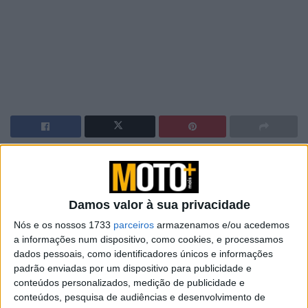
Quartararo mostrou um ritmo prometedor na Malásia há
duas semanas e está ansioso por dar um último passo no
último GP de 2024. O piloto francês ocupa o 13º lugar na
Damos valor à sua privacidade
classificação do campeonato e pretende dar um bom
Nós e os nossos 1733
parceiros
armazenamos e/ou acedemos
espetáculo em Barcelona para entreter os fãs.
a informações num dispositivo, como cookies, e processamos
dados pessoais, como identificadores únicos e informações
El Diablo tem tido a sua quota-parte de sucesso na pista
padrão enviadas por um dispositivo para publicidade e
de Montmeló. Garantiu uma vitória em 2018 na classe
conteúdos personalizados, medição de publicidade e
Moto2, seguiu-a com um segundo lugar na classe rainha
conteúdos, pesquisa de audiências e desenvolvimento de