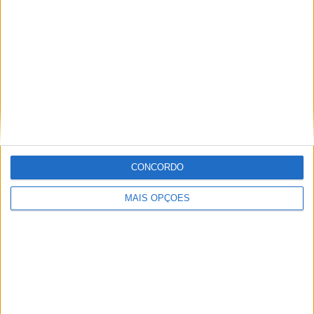
Miguel Fragoso
Artigos relacionados
CONCORDO
MAIS OPÇÕES
Novos Polaris apresentados
POR
PAULO ARAÚJO
7 AGOSTO, 2026