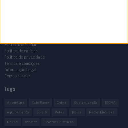
Informação importante
Ficha técnica
Estatuto editorial
Política de cookies
Política de privacidade
Termos e condições
Informação Legal
Como anunciar
Tags
Adventure
Cafe Racer
China
Customização
EICMA
equipamento
Euro 5
Motas
Motos
Motos Elétricas
Naked
scooter
Scooters Elétricas