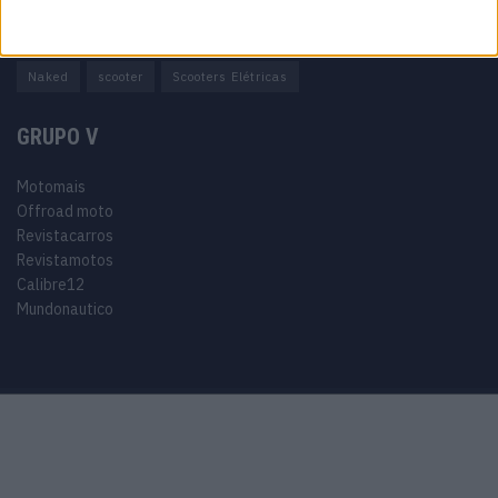
Adventure
Cafe Racer
China
Customização
EICMA
equipamento
Euro 5
Motas
Motos
Motos Elétricas
Naked
scooter
Scooters Elétricas
GRUPO V
Motomais
Offroad moto
Revistacarros
Revistamotos
Calibre12
Mundonautico
Purchase Now
Features
Demo
Support
© 2024 Motomais copyright