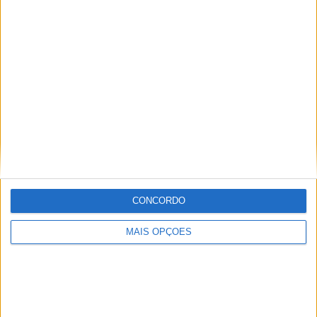
KTM muda oficialmente de nome
15 JANEIRO, 2026
Top 10 – As dez melhores protagonistas da
categoria Moto 125
10 MARÇO, 2023
Câmaras e intercomunicadores em
capacetes e a lei
16 JUNHO, 2026
A fábrica da Lambretta renasce das ruínas
CONCORDO
21 JUNHO, 2026
MAIS OPÇÕES
Sobre