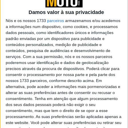
absoluta paixão e convívio motociclista
POR
RICARDO J FERREIRA
10 MARÇO, 2023
0
Damos valor à sua privacidade
Teste Kymco AK 550: Uma maxi-scooter
Nós e os nossos 1733
parceiros
armazenamos e/ou acedemos
top
a informações num dispositivo, como cookies, e processamos
dados pessoais, como identificadores únicos e informações
POR
RICARDO J FERREIRA
24 SETEMBRO, 2020
0
padrão enviadas por um dispositivo para publicidade e
conteúdos personalizados, medição de publicidade e
Kymco Visar 125i, a naked pequena e
conteúdos, pesquisa de audiências e desenvolvimento de
conveniente
serviços.
Com a sua permissão, nós e os nossos parceiros
POR
RICARDO J FERREIRA
11 SETEMBRO, 2020
0
poderemos usar identificação e dados de geolocalização
precisos através da procura de dispositivos. Poderá clicar para
Kits ‘Samurai’ e ‘Shogun’ para a Suzuki
consentir o processamento por nossa parte e pela parte dos
Katana 1000
nossos 1733 parceiros, conforme descrito acima. Em
POR
RICARDO J FERREIRA
31 JANEIRO, 2025
0
alternativa, pode aceder a informações mais pormenorizadas e
alterar as suas preferências antes de consentir ou recusar o
Mercado de motos em crescimento pelo
consentimento.
Tenha em atenção que algum processamento
terceiro mês consecutivo
dos seus dados pessoais poderá não exigir o seu
POR
RICARDO J FERREIRA
10 MARÇO, 2023
0
consentimento, mas que tem o direito de se opor a esse
processamento. As suas preferências serão aplicadas apenas a
Plano Renove Ducati – Vantagens
este website. Você pode alterar suas preferências ou retirar seu
especiais e 4 anos de garantia