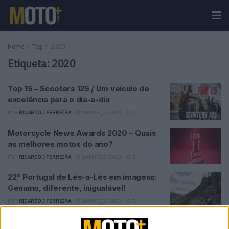
Home
Tag
2020
Etiqueta:
2020
Top 15 – Scooters 125 / Um veículo de
excelência para o dia-a-dia
POR
RICARDO J FERREIRA
10 MARÇO, 2023
0
Motorcycle News Awards 2020 – Quais
as melhores motos do ano?
POR
RICARDO J FERREIRA
10 MARÇO, 2023
0
22º Portugal de Lés-a-Lés em imagens:
Genuíno, diferente, inigualável!
POR
RICARDO J FERREIRA
10 MARÇO, 2023
0
22º Portugal de Lés-a-Lés: 3 dias de