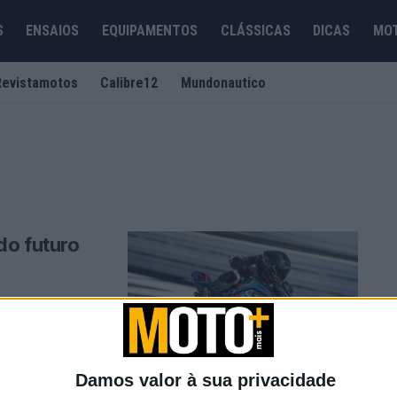
S
ENSAIOS
EQUIPAMENTOS
CLÁSSICAS
DICAS
MO
Revistamotos
Calibre12
Mundonautico
do futuro
oto aproveitou o
Damos valor à sua privacidade