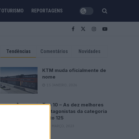
TOTURISMO
REPORTAGENS
Tendências
Comentários
Novidades
KTM muda oficialmente de
nome
15 JANEIRO, 2026
Top 10 – As dez melhores
protagonistas da categoria
Moto 125
10 MARÇO, 2023