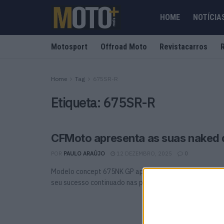
HOME
NOTÍCIA
Motosport
Offroad Moto
Revistacarros
Home
Tag
675SR-R
Etiqueta:
675SR-R
CFMoto apresenta as suas naked 
POR
PAULO ARAÚJO
12 DEZEMBRO, 2025
0
Modelo concept 675NK GP apresentado em pista A CFM
seu sucesso continuado nas pistas de Moto3 e Moto2 ...