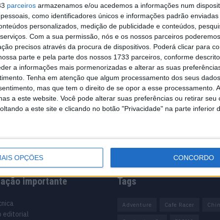
33
parceiros
armazenamos e/ou acedemos a informações num dispositi
essoais, como identificadores únicos e informações padrão enviadas 
 uma
conteúdos personalizados, medição de publicidade e conteúdos, pesqui
nquedo em
serviços.
Com a sua permissão, nós e os nossos parceiros poderemos 
ção precisos através da procura de dispositivos. Poderá clicar para co
ossa parte e pela parte dos nossos 1733 parceiros, conforme descrit
eder a informações mais pormenorizadas e alterar as suas preferência
timento.
Tenha em atenção que algum processamento dos seus dados
EICMA revelaram a
nsentimento, mas que tem o direito de se opor a esse processamento. A
ente ...
as a este website. Você pode alterar suas preferências ou retirar seu
tando a este site e clicando no botão "Privacidade" na parte inferior 
AIS OPÇÕES
CONCORDO
mação importante
Tags
cnica
Adventure
Cafe Racer
Chi
 editorial