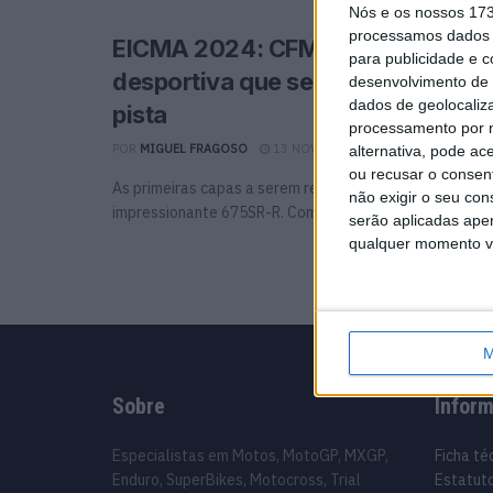
Nós e os nossos 17
processamos dados p
EICMA 2024: CFMOTO 675SR-R,
para publicidade e 
desportiva que se torna num bri
desenvolvimento de 
dados de geolocaliza
pista
processamento por n
POR
MIGUEL FRAGOSO
13 NOVEMBRO, 2024
0
alternativa, pode ac
ou recusar o consen
As primeiras capas a serem retiradas sob as luzes da 
não exigir o seu co
impressionante 675SR-R. Com um ADN desportivo claram
serão aplicadas apen
qualquer momento vol
M
Sobre
Infor
Especialistas em Motos, MotoGP, MXGP,
Ficha té
Enduro, SuperBikes, Motocross, Trial
Estatuto