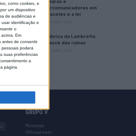
Câmaras e
vo, como cookies, e
intercomunicadores em
por um dispositivo
capacetes e a lei
sa de audiências e
16 JUNHO, 2026
usar identificação e
nsentir o
o acima. Em
A fábrica da Lambretta
s antes de consentir
renasce das ruínas
 pessoais poderá
21 JUNHO, 2026
s suas preferências
 consentimento a
da página.
GRUPO V
Motomais
na
Offroad moto