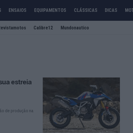
S
ENSAIOS
EQUIPAMENTOS
CLÁSSICAS
DICAS
MO
Revistamotos
Calibre12
Mundonautico
ua estreia
são de produção na