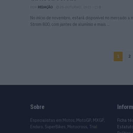
POR
REDAÇÃO
25 OUTUBRO, 2023
0
No início de novembro, estará disponível no mercado a 
Strom 800, com jantes de alumínio e mais ...
1
2
Sobre
Infor
Especialistas em Motos, MotoGP, MXGP,
Ficha té
Enduro, SuperBikes, Motocross, Trial
Estatuto