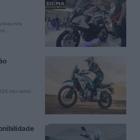
volveu esta
e ...
ão
2024, mas vamos
onibilidade