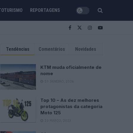
TOTURISMO
REPORTAGENS
Tendências
Comentários
Novidades
KTM muda oficialmente de
nome
15 JANEIRO, 2026
Top 10 – As dez melhores
protagonistas da categoria
Moto 125
10 MARÇO, 2023