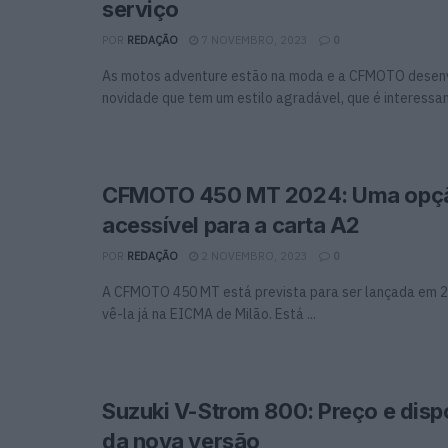
serviço
POR
REDAÇÃO
7 NOVEMBRO, 2023
0
As motos adventure estão na moda e a CFMOTO desen
novidade que tem um estilo agradável, que é interessant
CFMOTO 450 MT 2024: Uma opç
acessível para a carta A2
POR
REDAÇÃO
2 NOVEMBRO, 2023
0
A CFMOTO 450 MT está prevista para ser lançada em 
vê-la já na EICMA de Milão. Está ...
Suzuki V-Strom 800: Preço e disp
da nova versão