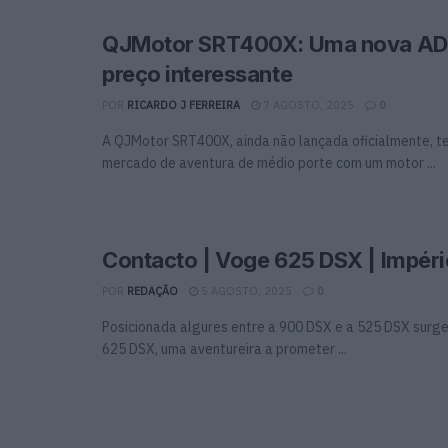
QJMotor SRT400X: Uma nova A
preço interessante
POR
RICARDO J FERREIRA
7 AGOSTO, 2025
0
A QJMotor SRT400X, ainda não lançada oficialmente, t
mercado de aventura de médio porte com um motor ...
Contacto | Voge 625 DSX | Impér
POR
REDAÇÃO
5 AGOSTO, 2025
0
Posicionada algures entre a 900 DSX e a 525 DSX surg
625 DSX, uma aventureira a prometer ...