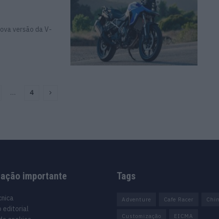
nova versão da V-
…
4
mação importante
Tags
cnica
Adventure
Cafe Racer
Chi
 editorial
Customização
EICMA