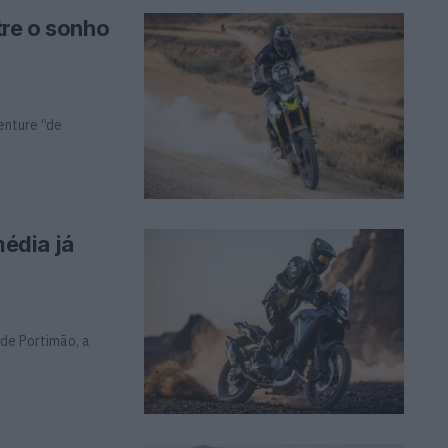
tre o sonho
enture “de
édia já
de Portimão, a