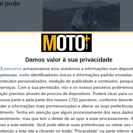
ue pode
 ZT 703 F e é uma
Damos valor à sua privacidade
ssover
31
parceiros
armazenamos e/ou acedemos a informações num dispositi
essoais, como identificadores únicos e informações padrão enviadas 
conteúdos personalizados, medição de publicidade e conteúdos, pesqui
serviços.
Com a sua permissão, nós e os nossos parceiros poderemos 
ção precisos através da procura de dispositivos. Poderá clicar para co
va QJMotor
ossa parte e pela parte dos nossos 1731 parceiros, conforme descrit
ai chegar à
eder a informações mais pormenorizadas e alterar as suas preferência
timento.
Tenha em atenção que algum processamento dos seus dados
nsentimento, mas que tem o direito de se opor a esse processamento. A
as a este website. Você pode alterar suas preferências ou retirar seu
iana e
tando a este site e clicando no botão "Privacidade" na parte inferior 