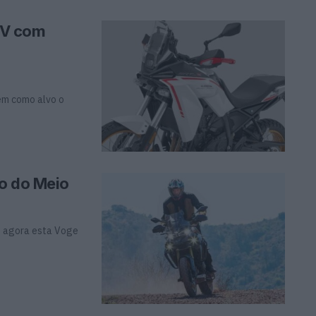
DV com
em como alvo o
io do Meio
e agora esta Voge