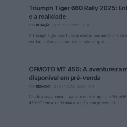
Triumph Tiger 660 Rally 2025: En
e a realidade
POR
REDAÇÃO
24 MAIO, 2024
0
A Triumph Tiger Sport 660 já existe, mas não é uma adv
verdade”. A nova variante do modelo Tiger ...
CFMOTO MT 450: A aventureira m
disponível em pré-venda
POR
REDAÇÃO
30 JANEIRO, 2025
0
Desde a sua primeira aparição em Portugal, no MotoGP 
450 MT tem atraído uma atenção sem precedentes ...