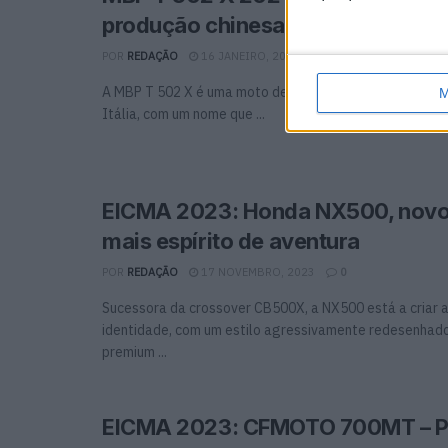
produção chinesa
POR
REDAÇÃO
16 JANEIRO, 2024
0
A MBP T 502 X é uma moto de aventura homologada pa
M
Itália, com um nome que ...
EICMA 2023: Honda NX500, novo
mais espírito de aventura
POR
REDAÇÃO
17 NOVEMBRO, 2023
0
Sucessora da crossover CB500X, a NX500 está a criar a
identidade, com um estilo agressivamente redesenhado
premium ...
EICMA 2023: CFMOTO 700MT – Pa