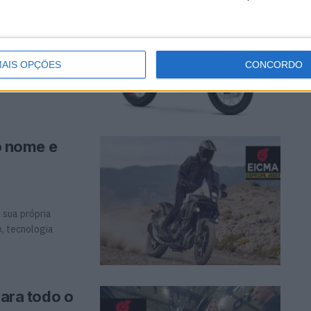
ra licenças A2 em
AIS OPÇÕES
CONCORDO
 nome e
 sua própria
, tecnologia
ra todo o