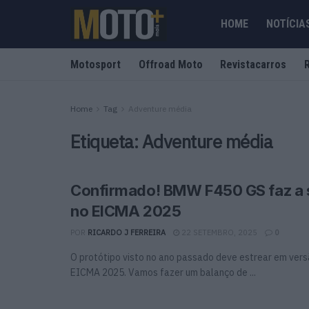
HOME
NOTÍCIA
Motosport
Offroad Moto
Revistacarros
Home
Tag
Adventure média
Etiqueta:
Adventure média
Confirmado! BMW F450 GS faz a s
no EICMA 2025
POR
RICARDO J FERREIRA
22 SETEMBRO, 2025
0
O protótipo visto no ano passado deve estrear em ver
EICMA 2025. Vamos fazer um balanço de ...