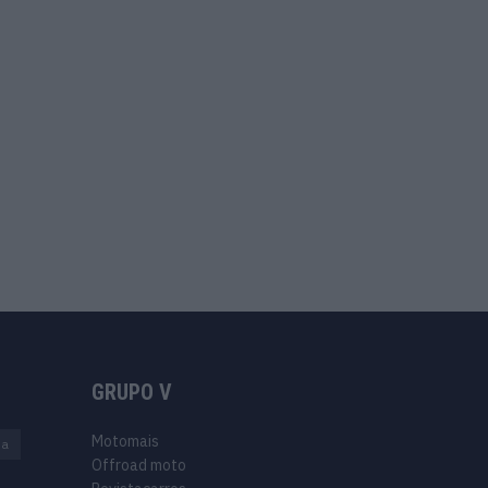
GRUPO V
Motomais
na
Offroad moto