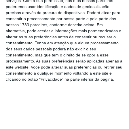
serviços.
Com a sua permissão, nós e os nossos parceiros
funcionamento mais suave
;
poderemos usar identificação e dados de geolocalização
precisos através da procura de dispositivos. Poderá clicar para
Acelerador
Ride-by-wire
consentir o processamento por nossa parte e pela parte dos
nossos 1733 parceiros, conforme descrito acima. Em
alternativa, pode aceder a informações mais pormenorizadas e
Embraiagem assistida e deslizante
Suzuki (SCAS)
;
alterar as suas preferências antes de consentir ou recusar o
consentimento.
Tenha em atenção que algum processamento
S.I.R.S (Suzuki Inteligent Ride System),
dos seus dados pessoais poderá não exigir o seu
composto por:
consentimento, mas que tem o direito de se opor a esse
processamento. As suas preferências serão aplicadas apenas a
SDMS
com 3 modos de condução;
este website. Você pode alterar suas preferências ou retirar seu
consentimento a qualquer momento voltando a este site e
clicando no botão "Privacidade" na parte inferior da página.
-Sistema de controlo de tração com 3 modos;
Artigos relacionados
Novos Polaris apresentados
7 AGOSTO, 2026