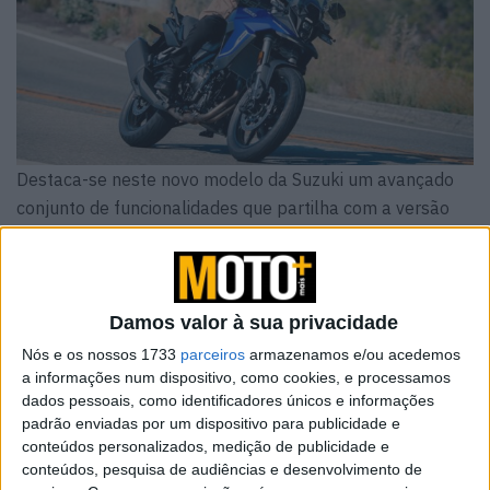
Destaca-se neste novo modelo da Suzuki um avançado
conjunto de funcionalidades que partilha com a versão
mais offroad DE:
Motor
bicilíndrico paralelo com 776cc
, com
desfazamento da cambota de 270º
Damos valor à sua privacidade
Nós e os nossos 1733
parceiros
armazenamos e/ou acedemos
Entrega potência e binário desde baixa rotação;
a informações num dispositivo, como cookies, e processamos
dados pessoais, como identificadores únicos e informações
Sonoridade semelhante a um motor em V
;
padrão enviadas por um dispositivo para publicidade e
conteúdos personalizados, medição de publicidade e
conteúdos, pesquisa de audiências e desenvolvimento de
Novo e inovador sistema de
contrabalanço para um