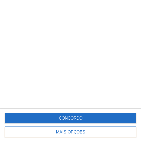
Principais diferenças para a V-
Strom 800DE
CONCORDO
V-Strom 800
V-Strom 800DE
MAIS OPÇÕES
Pára-brisas
Alto – redução
Curto – melhor
fadiga em
visibilidade fora de