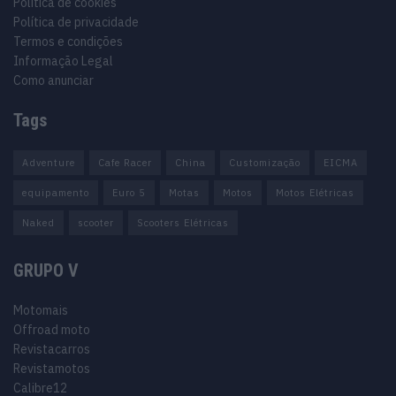
Política de cookies
Política de privacidade
Termos e condições
Informação Legal
Como anunciar
Tags
Adventure
Cafe Racer
China
Customização
EICMA
equipamento
Euro 5
Motas
Motos
Motos Elétricas
Naked
scooter
Scooters Elétricas
GRUPO V
Motomais
Offroad moto
Revistacarros
Revistamotos
Calibre12