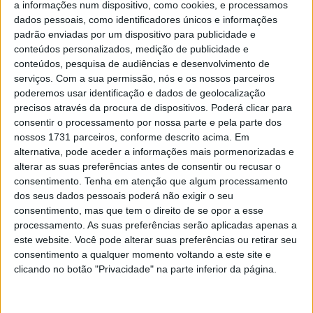
da Suiça!
a informações num dispositivo, como cookies, e processamos
dados pessoais, como identificadores únicos e informações
POR
REDAÇÃO
7 SETEMBRO, 2023
0
padrão enviadas por um dispositivo para publicidade e
Suzuki dá lição de equilíbrio com os seus
conteúdos personalizados, medição de publicidade e
novos motores bicilíndricos paralelos de
conteúdos, pesquisa de audiências e desenvolvimento de
800cc
serviços.
Com a sua permissão, nós e os nossos parceiros
poderemos usar identificação e dados de geolocalização
POR
PEDRO ROCHA DOS SANTOS
16 JUNHO, 2023
0
precisos através da procura de dispositivos. Poderá clicar para
Mudanças à vista na gama média da
consentir o processamento por nossa parte e pela parte dos
Suzuki
nossos 1731 parceiros, conforme descrito acima. Em
alternativa, pode aceder a informações mais pormenorizadas e
POR
REDAÇÃO
30 JANEIRO, 2025
0
alterar as suas preferências antes de consentir ou recusar o
consentimento.
Tenha em atenção que algum processamento
dos seus dados pessoais poderá não exigir o seu
Tendências
Comentários
Novidades
consentimento, mas que tem o direito de se opor a esse
processamento. As suas preferências serão aplicadas apenas a
KTM muda oficialmente de nome
este website. Você pode alterar suas preferências ou retirar seu
consentimento a qualquer momento voltando a este site e
15 JANEIRO, 2026
clicando no botão "Privacidade" na parte inferior da página.
Top 10 – As dez melhores protagonistas da
categoria Moto 125