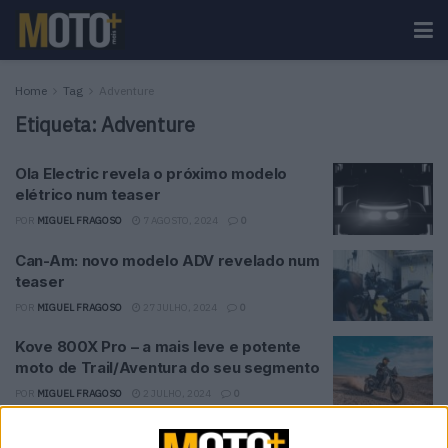
Home
Tag
Adventure
Etiqueta:
Adventure
Ola Electric revela o próximo modelo
elétrico num teaser
POR
MIGUEL FRAGOSO
7 AGOSTO, 2024
0
Can-Am: novo modelo ADV revelado num
teaser
POR
MIGUEL FRAGOSO
27 JULHO, 2024
0
Kove 800X Pro – a mais leve e potente
moto de Trail/Aventura do seu segmento
POR
MIGUEL FRAGOSO
2 JULHO, 2024
0
BMW Motorrad – R 1300 GS Adventure