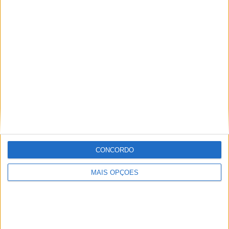
KTM muda oficialmente de nome
15 JANEIRO, 2026
Top 10 – As dez melhores protagonistas da
categoria Moto 125
10 MARÇO, 2023
Câmaras e intercomunicadores em
capacetes e a lei
16 JUNHO, 2026
A fábrica da Lambretta renasce das ruínas
CONCORDO
21 JUNHO, 2026
MAIS OPÇÕES