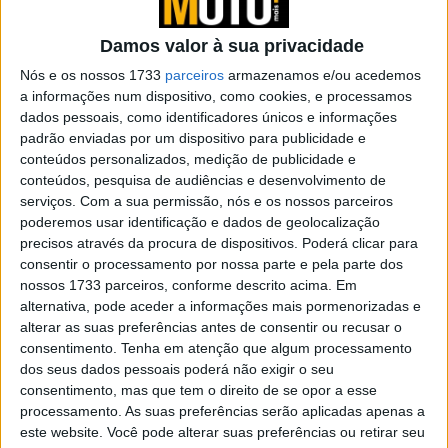
surge nas redes sociais – data de
lançamento revelada?
Damos valor à sua privacidade
POR
MIGUEL FRAGOSO
2 JULHO, 2024
0
Nós e os nossos 1733
parceiros
armazenamos e/ou acedemos
Triumph adiciona cores ousadas para
a informações num dispositivo, como cookies, e processamos
2025
dados pessoais, como identificadores únicos e informações
padrão enviadas por um dispositivo para publicidade e
POR
REDAÇÃO
30 JANEIRO, 2025
0
conteúdos personalizados, medição de publicidade e
Kove 450 Rally: Novo segmento à vista? |
conteúdos, pesquisa de audiências e desenvolvimento de
Contacto
serviços.
Com a sua permissão, nós e os nossos parceiros
poderemos usar identificação e dados de geolocalização
POR
JOÃO FRAGOSO
28 MAIO, 2024
0
precisos através da procura de dispositivos. Poderá clicar para
Motron X-Nord 125: Adventure para carta
consentir o processamento por nossa parte e pela parte dos
A1 | Ensaio
nossos 1733 parceiros, conforme descrito acima. Em
alternativa, pode aceder a informações mais pormenorizadas e
POR
JOÃO FRAGOSO
28 MAIO, 2024
0
alterar as suas preferências antes de consentir ou recusar o
Como viajar a dois na nova BMW R 1300
consentimento.
Tenha em atenção que algum processamento
GS
dos seus dados pessoais poderá não exigir o seu
consentimento, mas que tem o direito de se opor a esse
POR
REDAÇÃO
8 MAIO, 2024
0
processamento. As suas preferências serão aplicadas apenas a
este website. Você pode alterar suas preferências ou retirar seu
BMW F900 GS: Alguém falou em fora de