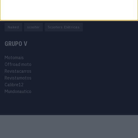
Adventure
Cafe Racer
China
Customização
EICMA
equipamento
Euro 5
Motas
Motos
Motos Elétricas
Naked
scooter
Scooters Elétricas
GRUPO V
Motomais
Offroad moto
Revistacarros
Revistamotos
Calibre12
Mundonautico
Purchase Now
Features
Demo
Support
© 2024 Motomais copyright